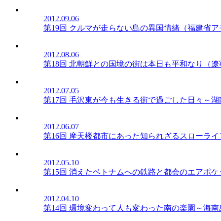
2012.09.06
第19回 クルマが走らない島の異国情緒（福建省ア
2012.08.06
第18回 北朝鮮との国境の街は本日も平和なり（
2012.07.05
第17回 毛沢東が今も生きる街で過ごした日々～
2012.06.07
第16回 摩天楼都市にあった知られざるスローラ
2012.05.10
第15回 消えたベトナムへの鉄路と都会のエアポ
2012.04.10
第14回 環境変わって人も変わった南の楽園～海南