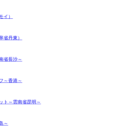
モイ）
遼寧省丹東）
湖南省長沙～
イフ～香港～
ケット～雲南省昆明～
島～