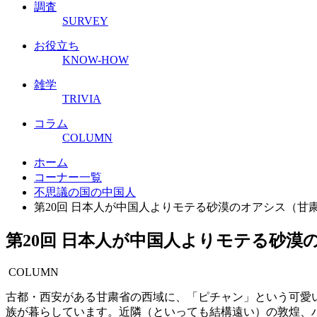
調査
SURVEY
お役立ち
KNOW-HOW
雑学
TRIVIA
コラム
COLUMN
ホーム
コーナー一覧
不思議の国の中国人
第20回 日本人が中国人よりモテる砂漠のオアシス（甘
第20回 日本人が中国人よりモテる砂
COLUMN
古都・西安がある甘粛省の西域に、「ピチャン」という可愛
族が暮らしています。近隣（といっても結構遠い）の敦煌、