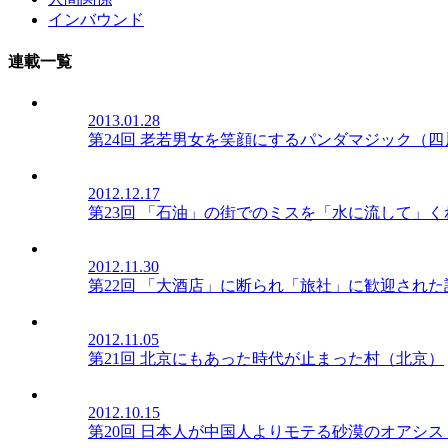
インバウンド
連載一覧
2013.01.28
第24回 老若男女を笑顔にするパンダマジック（四
2012.12.17
第23回 「石油」の街でのミスを「水に流して」
2012.11.30
第22回 「大酒店」に断られ「旅社」に歓迎され
2012.11.05
第21回 北京にもあった時代が止まった村（北京）
2012.10.15
第20回 日本人が中国人よりモテる砂漠のオアシ