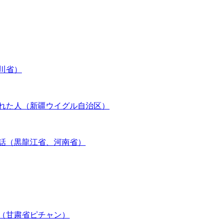
川省）
くれた人（新疆ウイグル自治区）
た話（黒龍江省、河南省）
ス（甘粛省ピチャン）