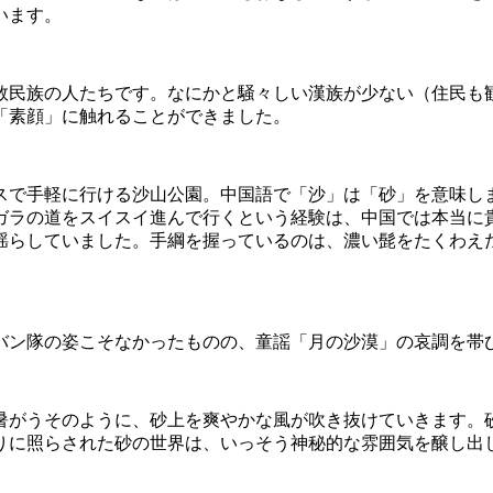
います。
数民族の人たちです。なにかと騒々しい漢族が少ない（住民も
「素顔」に触れることができました。
スで手軽に行ける沙山公園。中国語で「沙」は「砂」を意味し
ガラの道をスイスイ進んで行くという経験は、中国では本当に
揺らしていました。手綱を握っているのは、濃い髭をたくわえ
バン隊の姿こそなかったものの、童謡「月の沙漠」の哀調を帯
暑がうそのように、砂上を爽やかな風が吹き抜けていきます。
りに照らされた砂の世界は、いっそう神秘的な雰囲気を醸し出