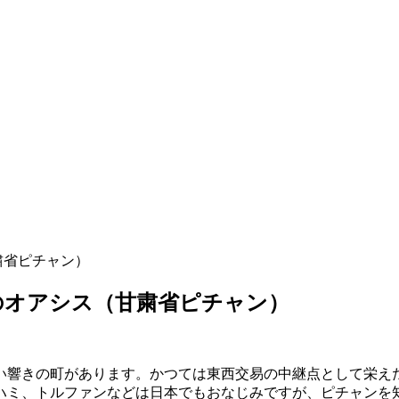
粛省ピチャン）
漠のオアシス（甘粛省ピチャン）
い響きの町があります。かつては東西交易の中継点として栄えた
ハミ、トルファンなどは日本でもおなじみですが、ピチャンを