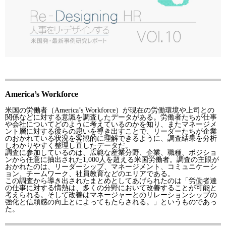
America’s Workforce
米国の労働者（America’s Workforce）が現在の労働環境や上司との
関係などに対する意識を調査したデータがある。労働者たちが仕事
や会社についてどのように考えているのかを知り、またマネージメ
ント層に対する彼らの思いを導き出すことで、リーダーたちが企業
のおかれている状況を客観的に理解できるように、調査結果を分析
しわかりやすく整理し直したデータだ。
調査に参加しているのは、広範な産業分野、企業、職種、ポジショ
ンから任意に抽出された1,000人を超える米国労働者。調査の主眼が
おかれたのは、リーダーシップ、マネージメント、コミュニケーシ
ョン、チームワーク、社員教育などのエリアである。
この調査から導き出されたまとめとしてあげられたのは「労働者達
の仕事に対する情熱は、多くの分野において改善することが可能と
考えられる。そして改善はマネージャーとのリレーションシップの
強化と信頼感の向上とによってもたらされる。」というものであっ
た。