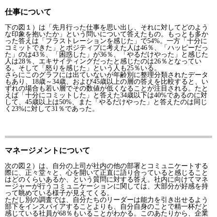
仕事について
下の図１）は「先月行った仕事を思い出し、それに対してどのよう
な印象を抱いたか」という問いについて答えたもの。もっとも多か
った答えは「フラストレーションを感じた」で54%。一方「十分に
コミットできた」とポジティブに考えた人は46％、「ハッピーだっ
た」のは43％、「困惑した」が36％、「やるだけやった」と感じた
人は28％、エキサイティングだったと感じたのは26％となってい
る。そして「怒りを感じた」という人も25％いる。
さらにこのグラフには出ていないが年齢別に整理分類されたデータ
もあり、18歳～34歳、および45歳以上の層の答えを比較すると、い
ずれの場合も若い層でその数値が低くなることが注目される。たと
えば「十分にコミットした」と答えた34歳以下は40%であるのに対
して、45歳以上は50%、また「やるだけやった」と答えたのは同じ
く23%に対して31％であった。
マネージメントについて
次の図２）は、自分の上司が社内の他の部署とコミュニケートする
際に、正々堂々と、心を開いて正直に語り合っていると感じること
はどのくらいあるか、という質問に対する答え。社内に向けてマネ
ージャーが行うコミュニケーションに関しては、大部分が好感を持
って眺めている様子が見えてくる。
ただし別の調査では、自分たちのリーダーは能力を引き出せるよう
部下をインスパイアすることよりも、自分自身のことで精一杯だと
感じている社員が68％もいることがわかる。このあたりから、企業