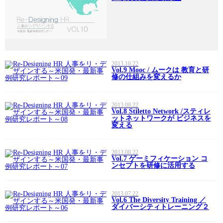
2013.10.22
Vol.9 Mooc / ムークは 教育と研
修の仕組みを変えるか
2013.09.22
Vol.8 Stiletto Network /スティレ
ットネットワークが ビジネスを
変える
2013.08.22
Vol.7 ゲーミフィケーション コ
ンセプトを研修に活用する
2013.07.22
Vol.6 The Diversity Training ／
ダイバーシティトレーニング２