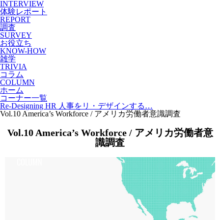
INTERVIEW
体験レポート
REPORT
調査
SURVEY
お役立ち
KNOW-HOW
雑学
TRIVIA
コラム
COLUMN
ホーム
コーナー一覧
Re-Designing HR 人事をリ・デザインする…
Vol.10 America’s Workforce / アメリカ労働者意識調査
Vol.10 America’s Workforce / アメリカ労働者意
識調査
COLUMN