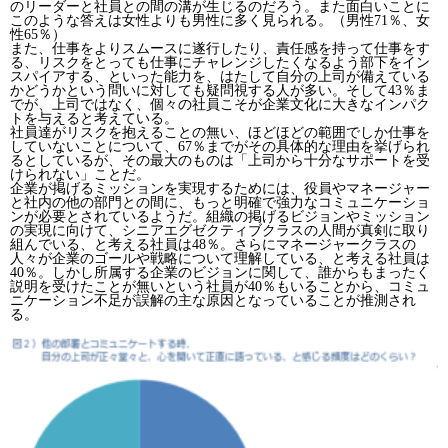
のリーダーと社員との間の溝が生じるのだろう。また面白いことに
このような答えは女性よりも男性に多く見られる。（男性71％、女
性65％）
また、仕事をよりスムースに遂行したり、責任感を持って仕事をす
る、リスクをとっても仕事にチャレンジしたくなるよう部下をイン
スパイアする、といった能力を、はたして自分の上司が備えている
かどうかという問いに対しても疑問視する人が多い。そして43％ま
でが、上司ではなく、個々の社員こそが企業文化に大きなインパク
トを与えると考えている。
社員達がリスクを抱えることの無い、ほどほどの範囲でしか仕事を
していないことについて、67％までがその具体的な理由を挙げられ
るとしているが、その最大のものは「上司から十分なサポートを受
けられない」ことだ。
企業が掲げるミッションを実現するためには、役員やマネージャー
と社内の他の部門との間に、もっと明確で強力なコミュニケーショ
ンが必要とされているようだ。組織の掲げるビジョンやミッション
の実現に向けて、シニアエグゼクティブクラスの人間が真剣に取り
組んでいる、と考える社員は48％。さらにマネージャークラスの
人々が企業のゴールや戦略について理解している、と考える社員は
40％。しかし所属する企業のビジョンに関して、誰からもまったく
説明を受けたことが無いという社員が40％もいることから、コミュ
ニケーション不足が誤解の主な原因となっていることが推測され
る。