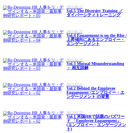
2013.06.22
Vol.5 The Diversity Training ／
ダイバーシティトレーニング
2013.05.22
Vol.4 Engagement is on the RIse /
上昇傾向にあるエンプロイー・
エンゲージメント
2013.04.22
Vol.3 Mutual Misunderstanding
－ 相互誤解
2013.03.22
Vol.2 Behind the Employee
Engagement /エンプロイー・エ
ンゲージメント の背景
2013.02.22
Vol.1 米国HRで話題のバズワー
ド 「Employee Engagement」
(エンプロイー・エンゲージメン
ト)