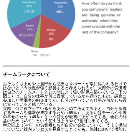
チームワークについて
おそらくは上司や上層部から必要なサポートが常に得られるわけで
はないという状況が強く影響すると考えられるが、大部分の労働者
は自分のチームメイトととの間により強い関係を築いている。下の
図３）は、自分の仕事が何に貢献しているかを調べたもの。調査に
参加した労働者の84％までが、自分が担っている仕事が何かしら役
に立っていると感じている。
実際、何に役立っているかをあらためて考えてみると、自分が所属
するチームや部署が成功するため（69％）、あるいはチームや部署
の幸せのため（46％）という答えが最初に上がってくる。会社の利
益のため（43％）という答えはようやく3番目に出てくる。
半分以上（54％）の労働者たちが自分の会社について、うまく機能
していない社内プロセスを見直すことよりも、他社において機能し