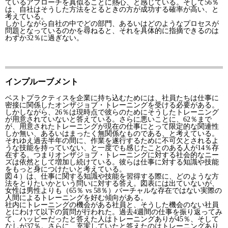
ているアプローチを真似ることに熱心、と感じている。そして56％
は、自社はそうした方法をとるときの方が成功する確率が高い、と
考えている。
しかしながら自社の中でどの部門、あるいはどのようなプロセスが
問題となっているのかを尋ねると、それを具体的に指摘できるのは
わずか32％に過ぎない。
インプルーブメント
ベストプラクティスを企業に持ち込むためには、社員たちは仕事に
密接に関係したオンザジョブ・トレーニングを受ける必要がある。
しかしながら、26％は現時点で彼らのためにそうしたトレーニング
が用意されていないと答えている。さらに悪いことに、62％まで
が、用意されたトレーニングが現在の仕事にとって限定的な関連性
しか無い、あるいはまったく無関係なものである、と考えている。
それゆえ過去半年の間に、作業を遂行するために不可欠とされるよ
うな技能を持っていない、と一度でも感じたことのある人が14％存
在する。つまりオンザジョブ・トレーニングに対する社会的なニー
ズは依然として増加し続けている。彼らは仕事に対する知識や技能
をもっと身につけたいと考えている。
図４）は、仕事に関する知識や技能を習得する際に、どのような方
法をとりたいかという問いに対する答え。図表には出ていないが、
女性は男性よりも（65％ vs 58％）バーチャルな存在ではない実際の
人間によるトレーニングを好む傾向がある。
社内にトレーニングの機会がある社員と、そうした機会のない社員
とにわけて以下の質問が行われた。過去4週間の仕事を振り返ってみ
て、ハッピーだったと答えた人はトレーニングありが45％、そして
なしが37％。さらに、充実していたと答えたのはトレーニングあり