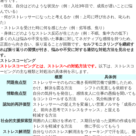
通りです。
・現在、自分はどのような状況か（例：入社3年目で、成長が遅いことに悩
んでいる）
・何がストレッサーになったと考えるか（例：上司に呼び出され、叱られ
た）
・ストレスを受けた時に何を感じたか（例：劣等感、焦り）
・身体にどのようなストレス反応が生じたか（例：不眠、集中力の低下）
多くの人は悩みや不安を招いた事象に対してネガティブな感情を持つため、
正面から向き合い、振り返ることが困難です。
セルフモニタリングを継続す
れば振り返りの習慣が付き、悩みや不安に対する適切な対処方法を見出せま
す。
ストレスコーピング
ストレスコーピングとは、ストレスへの対処方法です。
以下は、ストレスコ
ーピングの主な種類と対処法の具体例を示します。
概要
具体例
問題焦点型
ストレッサーそのものに働き
長時間労働で疲弊したため、
かけ、解決を図る方法
シフトの見直しを依頼する
情動焦点型
自分の気持ちを発信し、感情
友人に仕事の愚痴を聞いても
をコントロールする方法
らい、気分転換する
認知的再評価型
ストレッサーへの捉え方を変
厳しい営業ノルマを「成長の
え、前向き思考でストレスを
チャンス」と捉える
軽減する方法
社会的支援探索型
周囲の人に助けを求めて、ス
期日が迫った資料の作成を同
トレスを軽減する方法
僚に手伝ってもらう
ストレス解消型
自分なりのストレス解消法を
ウォーキングで汗を流し、憂