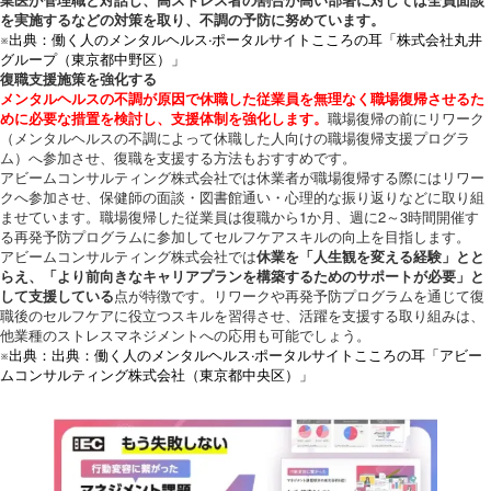
業医が管理職と対話し、高ストレス者の割合が高い部署に対しては全員面談
を実施するなどの対策を取り、不調の予防に努めています。
※出典：働く人のメンタルヘルス·ポータルサイトこころの耳「株式会社丸井
グループ（東京都中野区）」
復職支援施策を強化する
メンタルヘルスの不調が原因で休職した従業員を無理なく職場復帰させるた
めに必要な措置を検討し、支援体制を強化します。
職場復帰の前にリワーク
（メンタルヘルスの不調によって休職した人向けの職場復帰支援プログラ
ム）へ参加させ、復職を支援する方法もおすすめです。
アビームコンサルティング株式会社では休業者が職場復帰する際にはリワー
クへ参加させ、保健師の面談・図書館通い・心理的な振り返りなどに取り組
ませています。職場復帰した従業員は復職から1か月、週に2～3時間開催す
る再発予防プログラムに参加してセルフケアスキルの向上を目指します。
アビームコンサルティング株式会社では
休業を「人生観を変える経験」とと
らえ、「より前向きなキャリアプランを構築するためのサポートが必要」と
して支援している
点が特徴です。リワークや再発予防プログラムを通じて復
職後のセルフケアに役立つスキルを習得させ、活躍を支援する取り組みは、
他業種のストレスマネジメントへの応用も可能でしょう。
※出典：出典：働く人のメンタルヘルス·ポータルサイトこころの耳「アビー
ムコンサルティング株式会社（東京都中央区）」