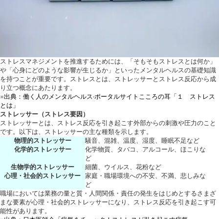
ストレスマネジメントを推進するためには、「そもそもストレスとは何か」
や「心身にどのような影響が生じるか」といったメンタルヘルスの基礎知識
を持つことが重要です。ストレスとは、ストレッサーとストレス反応から成
り立つ概念にあたります。
※出典：働く人のメンタルヘルス·ポータルサイトこころの耳「１ ストレス
とは」
ストレッサー（ストレス要因）
ストレッサーとは、ストレス反応を引き起こす外部からの刺激や圧力のこと
です。以下は、ストレッサーの主な種類を示します。
物理的ストレッサー
騒音、混雑、温度、湿度、睡眠不足など
化学的ストレッサー
化学物質、タバコ、アルコール、ほこりな
ど
生物学的ストレッサー
細菌、ウイルス、花粉など
心理・社会的ストレッサー
家庭・職場環境への不安、不満、悲しみな
ど
職場においては業務の量と質・人間関係・責任の発生をはじめとするさまざ
まな要素が心理・社会的ストレッサーになり、ストレス反応を引き起こす可
能性があります。