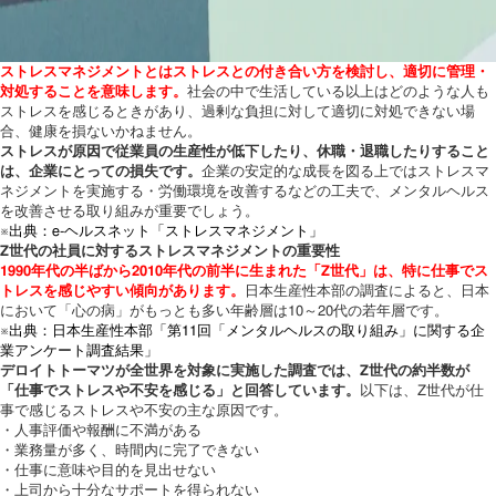
ストレスマネジメントとはストレスとの付き合い方を検討し、適切に管理・
対処することを意味します。
社会の中で生活している以上はどのような人も
ストレスを感じるときがあり、過剰な負担に対して適切に対処できない場
合、健康を損ないかねません。
ストレスが原因で従業員の生産性が低下したり、休職・退職したりすること
は、企業にとっての損失です。
企業の安定的な成長を図る上ではストレスマ
ネジメントを実施する・労働環境を改善するなどの工夫で、メンタルヘルス
を改善させる取り組みが重要でしょう。
※出典：e-ヘルスネット「ストレスマネジメント」
Z世代の社員に対するストレスマネジメントの重要性
1990年代の半ばから2010年代の前半に生まれた「Z世代」は、特に仕事でス
トレスを感じやすい傾向があります。
日本生産性本部の調査によると、日本
において「心の病」がもっとも多い年齢層は10～20代の若年層です。
※出典：日本生産性本部「第11回「メンタルヘルスの取り組み」に関する企
業アンケート調査結果」
デロイトトーマツが全世界を対象に実施した調査では、Z世代の約半数が
「仕事でストレスや不安を感じる」と回答しています。
以下は、Z世代が仕
事で感じるストレスや不安の主な原因です。
・人事評価や報酬に不満がある
・業務量が多く、時間内に完了できない
・仕事に意味や目的を見出せない
・上司から十分なサポートを得られない