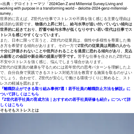
※出典：デロイトトーマツ「2024Gen Z and Millennial Survey:Living and
working with purpose in a transforming world – deloitte-2024-genz-millennial-
survey」
世界的に言えば、Z世代が仕事でストレスや不満を強く感じる主要な理由は
経済的な困窮です。
物価の上昇に対し、給与水準が追い付いていない傾向は
世界的に起きており、貯蓄や給与水準が低くなりやすい若い世代は仕事でス
トレスを感じやすくなっています。
また、日本に限って言うと、Z世代の従業員は、個性や多様性を尊重した働
き方を希望する傾向があります。その一方で
Z世代の従業員は周囲の人から
十分に評価されないことや批判されることを過度に恐れる傾向があり、見込
み顧客との会話や新企画の提案が苦手です。
苦手な仕事を任されたZ世代は
不安やストレスを強く感じ、悩んでしまう場合があります。
Z世代の従業員の健康を守るためには若年世代の思考パターンを理解した上
で、自分自身で実践できるストレス対処方法を教育する施策を取るのがよい
でしょう。合わせて、Z世代が安心して働ける環境づくりに努めると、スト
レスの軽減を図れます。
『離職防止ができる取り組み事例7選！若手社員の離職防止方法を解説』に
ついて詳しくはこちら
『Z世代若手社員の育成方法｜おすすめの若手社員研修も紹介』について詳
しくはこちら
そもそもストレスとは