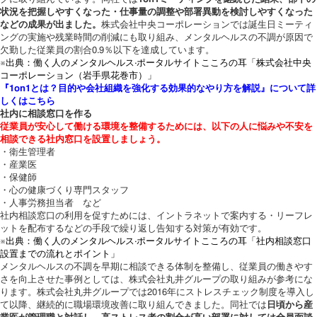
状況を把握しやすくなった・仕事量の調整や部署異動を検討しやすくなった
などの成果が出ました。
株式会社中央コーポレーションでは誕生日ミーティ
ングの実施や残業時間の削減にも取り組み、メンタルヘルスの不調が原因で
欠勤した従業員の割合0.9％以下を達成しています。
※出典：働く人のメンタルヘルス·ポータルサイトこころの耳「株式会社中央
コーポレーション（岩手県花巻市）」
『1on1とは？目的や会社組織を強化する効果的なやり方を解説』について詳
しくはこちら
社内に相談窓口を作る
従業員が安心して働ける環境を整備するためには、以下の人に悩みや不安を
相談できる社内窓口を設置しましょう。
・衛生管理者
・産業医
・保健師
・心の健康づくり専門スタッフ
・人事労務担当者 など
社内相談窓口の利用を促すためには、イントラネットで案内する・リーフレ
ットを配布するなどの手段で繰り返し告知する対策が有効です。
※出典：働く人のメンタルヘルス·ポータルサイトこころの耳「社内相談窓口
設置までの流れとポイント」
メンタルヘルスの不調を早期に相談できる体制を整備し、従業員の働きやす
さを向上させた事例としては、株式会社丸井グループの取り組みが参考にな
ります。株式会社丸井グループでは2016年にストレスチェック制度を導入し
て以降、継続的に職場環境改善に取り組んできました。同社では
日頃から産