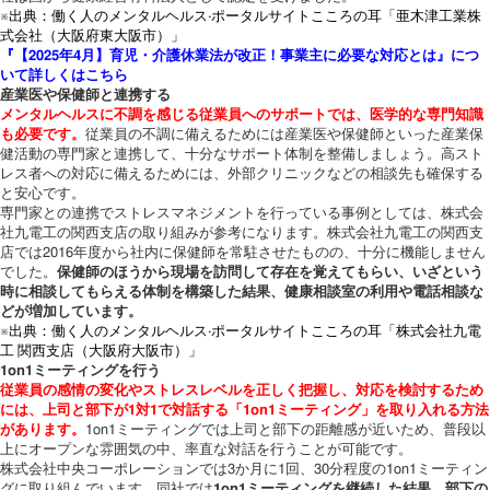
※出典：働く人のメンタルヘルス·ポータルサイトこころの耳「亜木津工業株
式会社（大阪府東大阪市）」
『【2025年4月】育児・介護休業法が改正！事業主に必要な対応とは』につ
いて詳しくはこちら
産業医や保健師と連携する
メンタルヘルスに不調を感じる従業員へのサポートでは、医学的な専門知識
も必要です。
従業員の不調に備えるためには産業医や保健師といった産業保
健活動の専門家と連携して、十分なサポート体制を整備しましょう。高スト
レス者への対応に備えるためには、外部クリニックなどの相談先も確保する
と安心です。
専門家との連携でストレスマネジメントを行っている事例としては、株式会
社九電工の関西支店の取り組みが参考になります。株式会社九電工の関西支
店では2016年度から社内に保健師を常駐させたものの、十分に機能しません
でした。
保健師のほうから現場を訪問して存在を覚えてもらい、いざという
時に相談してもらえる体制を構築した結果、健康相談室の利用や電話相談な
どが増加しています。
※出典：働く人のメンタルヘルス·ポータルサイトこころの耳「株式会社九電
工 関西支店（大阪府大阪市）」
1on1ミーティングを行う
従業員の感情の変化やストレスレベルを正しく把握し、対応を検討するため
には、上司と部下が1対1で対話する「1on1ミーティング」を取り入れる方法
があります。
1on1ミーティングでは上司と部下の距離感が近いため、普段以
上にオープンな雰囲気の中、率直な対話を行うことが可能です。
株式会社中央コーポレーションでは3か月に1回、30分程度の1on1ミーティン
グに取り組んでいます。同社では
1on1ミーティングを継続した結果、部下の