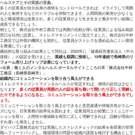
ヘルスケアとその実践の意義」
多くの従業員が自分自身の感情をコントロールできれば、イライラして周囲
の人と衝突するなどのトラブルを抑制できます。人間関係の衝突が少なくな
ると職場環境は改善され、多くの従業員がより生き生きと働きやすい組織に
成長できるでしょう。
例として、株式会社中村工務店では周囲の信頼が厚い従業員による悩み相談
窓口を社内に設置し、ストレスマネジメントに役立てました。株式会社中村
工務店では外部の機関とも契約し、従業員がストレスを溜め込みにくい環境
を整備しています。
継続的な取り組みの結果として同社は、2022年に「健康経営優良法人（中小
規模）」の認定を受けました。
業績も順調に推移し、15年連続で長崎県のリ
フォーム売り上げトップ企業になっています。
※出典：働く人のメンタルヘルス·ポータルサイトこころの耳「株式会社中村
工務店（長崎県長崎市）」
組織内にコミュニケーションを取り合う風土ができる
ストレスマネジメントでメンタルヘルスが安定すれば、感情の起伏は少なく
なります。
多くの従業員が周囲の人の話を落ち着いて聞いたり正しく理解し
たりできるようになると、コミュニケーションを取り合う風土ができるでし
ょう。
コミュニケーションを取り合う風土ができると意思疎通や情報共有がスムー
ズになり、日常業務の効率化を図れます。従業員同士が頻繁にコミュニケー
ションを取り、人間性や価値観を相互に正しく理解できれば、誤解が理由の
すれ違いも発生しません。
ダイハツ工業株式会社では実施したストレスチェックの結果を各部署の管理
職へフィードバックし、職場環境の問題や組織の課題を検討する機会として