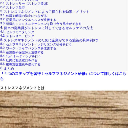
ストレッサー（ストレス要因）
ストレス反応
ストレスマネジメントによって得られる効果・メリット
休職や離職の防止につながる
従業員のメンタルヘルスが改善する
組織内にコミュニケーションを取り合う風土ができる
個々の従業員がストレスに対してできるセルフケアの方法
セルフモニタリング
ストレスコーピング
ストレスマネジメントのために企業ができる施策の具体例6つ
セルフマネジメント・レジリエンス研修を行う
ワーク・ライフバランスを改善する
産業医や保健師と連携する
1on1ミーティングを行う
社内に相談窓口を作る
復職支援施策を強化する
まとめ
『４つのステップを習得！セルフマネジメント研修』について詳しくはこち
ら
ストレスマネジメントとは