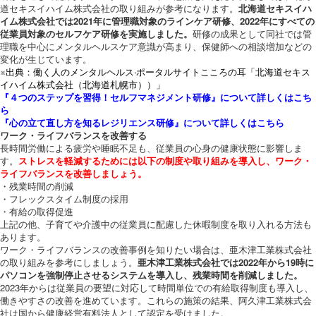
道セキスイハイム株式会社の取り組みが参考になります。
北海道セキスイハ
イム株式会社では2021年に管理職対象のラインケア研修、2022年にすべての
従業員対象のセルフケア研修を実施しました。
研修の成果として同社では管
理職を中心にメンタルヘルスケア意識が高まり、保健師への相談増加などの
変化が生じています。
※出典：働く人のメンタルヘルス·ポータルサイトこころの耳「北海道セキス
イハイム株式会社（北海道札幌市））」
『４つのステップを習得！セルフマネジメント研修』について詳しくはこち
ら
『心の立て直し方を知るレジリエンス研修』について詳しくはこちら
ワーク・ライフバランスを改善する
長時間労働による疲労や睡眠不足も、従業員の心身の健康状態に影響しま
す。
ストレスを軽減するためには以下の制度や取り組みを導入し、ワーク・
ライフバランスを改善しましょう。
・残業時間の削減
・フレックスタイム制度の採用
・有給の取得促進
上記の他、子育てや介護中の従業員に配慮した休暇制度を取り入れる方法も
あります。
ワーク・ライフバランスの改善事例を知りたい場合は、亜木津工業株式会社
の取り組みを参考にしましょう。
亜木津工業株式会社では2022年から19時に
パソコンを強制停止させるシステムを導入し、残業時間を削減しました。
2023年からは従業員の要望に対応して時間単位での有給取得制度も導入し、
働きやすさの改善を進めています。これらの施策の結果、阿久津工業株式会
社は国から健康経営有料法人として認定を受けました。