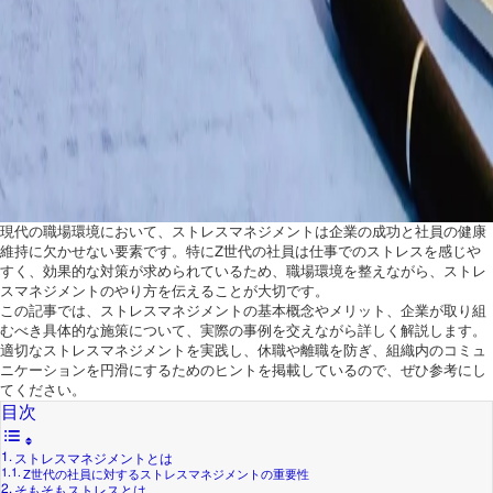
現代の職場環境において、ストレスマネジメントは企業の成功と社員の健康
維持に欠かせない要素です。特にZ世代の社員は仕事でのストレスを感じや
すく、効果的な対策が求められているため、職場環境を整えながら、ストレ
スマネジメントのやり方を伝えることが大切です。
この記事では、ストレスマネジメントの基本概念やメリット、企業が取り組
むべき具体的な施策について、実際の事例を交えながら詳しく解説します。
適切なストレスマネジメントを実践し、休職や離職を防ぎ、組織内のコミュ
ニケーションを円滑にするためのヒントを掲載しているので、ぜひ参考にし
てください。
目次
ストレスマネジメントとは
Z世代の社員に対するストレスマネジメントの重要性
そもそもストレスとは