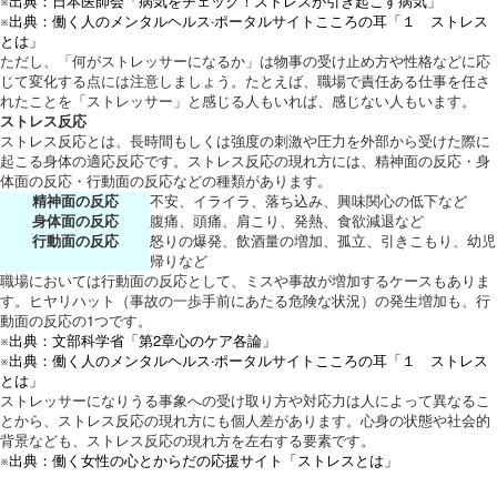
※出典：日本医師会「病気をチェック！ストレスが引き起こす病気」
※出典：働く人のメンタルヘルス·ポータルサイトこころの耳「１ ストレス
とは」
ただし、「何がストレッサーになるか」は物事の受け止め方や性格などに応
じて変化する点には注意しましょう。たとえば、職場で責任ある仕事を任さ
れたことを「ストレッサー」と感じる人もいれば、感じない人もいます。
ストレス反応
ストレス反応とは、長時間もしくは強度の刺激や圧力を外部から受けた際に
起こる身体の適応反応です。ストレス反応の現れ方には、精神面の反応・身
体面の反応・行動面の反応などの種類があります。
精神面の反応
不安、イライラ、落ち込み、興味関心の低下など
身体面の反応
腹痛、頭痛、肩こり、発熱、食欲減退など
行動面の反応
怒りの爆発、飲酒量の増加、孤立、引きこもり、幼児
帰りなど
職場においては行動面の反応として、ミスや事故が増加するケースもありま
す。ヒヤリハット（事故の一歩手前にあたる危険な状況）の発生増加も、行
動面の反応の1つです。
※出典：文部科学省「第2章心のケア各論」
※出典：働く人のメンタルヘルス·ポータルサイトこころの耳「１ ストレス
とは」
ストレッサーになりうる事象への受け取り方や対応力は人によって異なるこ
とから、ストレス反応の現れ方にも個人差があります。心身の状態や社会的
背景なども、ストレス反応の現れ方を左右する要素です。
※出典：働く女性の心とからだの応援サイト「ストレスとは」