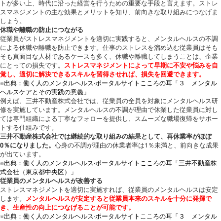
トが多い上、時代に沿った経営を行うための重要な手段と言えます。ストレ
スマネジメントの主な効果とメリットを知り、前向きな取り組みにつなげま
しょう。
休職や離職の防止につながる
従業員がストレスマネジメントを適切に実践すると、メンタルヘルスの不調
による休職や離職を防止できます。仕事のストレスを溜め込む従業員はそも
そも真面目な人材であるケースも多く、休職や離職してしまうことは、企業
にとっての損失です。
ストレスマネジメントによって早期に不安や悩みを自
覚し、適切に解決できるスキルを習得させれば、損失を回避できます。
※出典：働く人のメンタルヘルス·ポータルサイトこころの耳「３ メンタル
ヘルスケアとその実践の意義」
例えば、三井不動産株式会社では、従業員の全員を対象にメンタルヘルス研
修を実施しています。メンタルヘルスの不調が理由で休業した従業員に対し
ては専門組織による丁寧なフォローを提供し、スムーズな職場復帰をサポー
トする仕組みです。
三井不動産株式会社では継続的な取り組みの結果として、再休業率がほぼ
0％になりました。
心身の不調が理由の休業者率は1％未満と、前向きな成果
が出ています。
※出典：働く人のメンタルヘルス·ポータルサイトこころの耳「三井不動産株
式会社（東京都中央区）」
従業員のメンタルヘルスが改善する
ストレスマネジメントを適切に実施すれば、従業員のメンタルヘルスは安定
します。
メンタルヘルスが安定すると従業員本来のスキルを十分に発揮で
き、生産性の向上につなげることが可能です。
※出典：働く人のメンタルヘルス·ポータルサイトこころの耳「３ メンタル