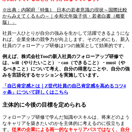
※出典：内閣府「特集1 日本の若者意識の現状～国際比較
からみえてくるもの～｜令和元年版子供・若者白書（概要
版）」
社員一人ひとりが自分の強みを生かして活躍できるようにな
れば、企業全体の競争力が向上します。そのためにも、新入
社員のフォローアップ研修は1つの施策として効果的です。
例えば、株式会社Tooの新入社員のフォローアップ研修で
は、will（やりたいこと）・can（できること）・must（や
るべきこと）について考え、自分の得意なことや、自分の強
みを言語化するセッションを実施しています。
「自己肯定感とは｜Z世代社員の自己肯定感を高めるコツ4
ヶ条」について詳しくはこちら
主体的に今後の目標を定められる
フォローアップ研修で学んだ知識やスキルは、将来どのよう
なキャリアを築きたいのかを主体的に考えるのに役立ちま
す。
従来の企業による画一的なキャリアパスではなく、自分