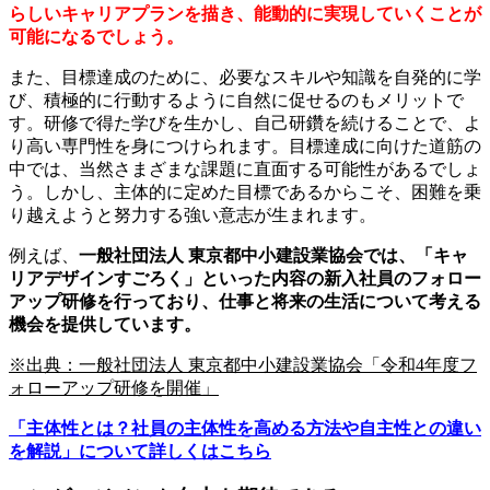
らしいキャリアプランを描き、能動的に実現していくことが
可能になるでしょう。
また、目標達成のために、必要なスキルや知識を自発的に学
び、積極的に行動するように自然に促せるのもメリットで
す。研修で得た学びを生かし、自己研鑽を続けることで、よ
り高い専門性を身につけられます。目標達成に向けた道筋の
中では、当然さまざまな課題に直面する可能性があるでしょ
う。しかし、主体的に定めた目標であるからこそ、困難を乗
り越えようと努力する強い意志が生まれます。
例えば、
一般社団法人 東京都中小建設業協会では、「キャ
リアデザインすごろく」といった内容の新入社員のフォロー
アップ研修を行っており、仕事と将来の生活について考える
機会を提供しています。
※出典：一般社団法人 東京都中小建設業協会「令和4年度フ
ォローアップ研修を開催」
「主体性とは？社員の主体性を高める方法や自主性との違い
を解説」について詳しくはこちら