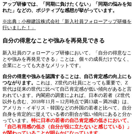
アップ研修では、「同期に負けたくない」「同期の悩みを知
れた」などの、ポジティブな感想が挙がっています。
※出典：小柳建設株式会社「新入社員フォローアップ研修を
行いました！」
自分の得意なことや強みを再発見できる
新入社員のフォローアップ研修において、「自分の得意なこ
とや強みを再発見できる」ことは、個々の成長だけでなく、
企業にとっても大きなメリットです。
自分の得意や強みを認識することは、自己肯定感の向上にも
つながります。
これは、Z世代の社員にとっても重要で、Z
世代は従来の世代に比べて自己肯定感が低い傾向があると言
われています。内閣府の調査によれば、日本の若者（Z世代
以外も含む、2018年11月～12月時点で満13歳～満29歳）は、
アメリカ・イギリス・韓国などの外国の若者と比べて、自分
自身を肯定的に捉えている者の割合が低い傾向にあると分か
っています。
特に日本の若者の自己肯定感の低さにおいて、
「自己有用感の低さ（自分が役に立たないと感じている）」
が関わっていることが明らかになっています。