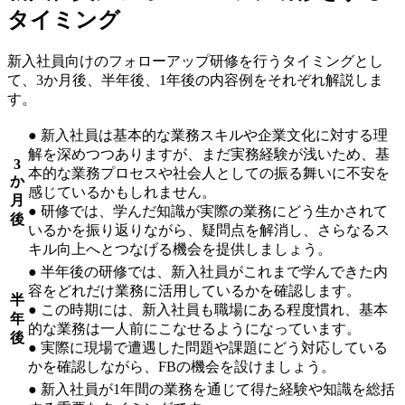
タイミング
新入社員向けのフォローアップ研修を行うタイミングとし
て、3か月後、半年後、1年後の内容例をそれぞれ解説しま
す。
● 新入社員は基本的な業務スキルや企業文化に対する理
解を深めつつありますが、まだ実務経験が浅いため、基
3
本的な業務プロセスや社会人としての振る舞いに不安を
か
感じているかもしれません。
月
● 研修では、学んだ知識が実際の業務にどう生かされて
後
いるかを振り返りながら、疑問点を解消し、さらなるス
キル向上へとつなげる機会を提供しましょう。
● 半年後の研修では、新入社員がこれまで学んできた内
容をどれだけ業務に活用しているかを確認します。
半
● この時期には、新入社員も職場にある程度慣れ、基本
年
的な業務は一人前にこなせるようになっています。
後
● 実際に現場で遭遇した問題や課題にどう対応している
かを確認しながら、FBの機会を設けましょう。
● 新入社員が1年間の業務を通じて得た経験や知識を総括