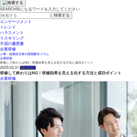
SEARCH
気になるワードを入力してください
エンゲージメント
トレンド
ハラスメント
リスキリング
不屈の履歴書
企業研修
人事・総務担当者の課題解決コラム
企業研修
研修して終わりはNG！研修効果を見える化する方法と成功ポイント
2025.03.31
企業研修
研修して終わりはNG！研修効果を見える化する方法と成功ポイント
企業研修