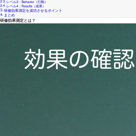
レベル3：Behavior（行動）
レベル4：Results（成果）
研修効果測定を成功させるポイント
まとめ
研修効果測定とは？