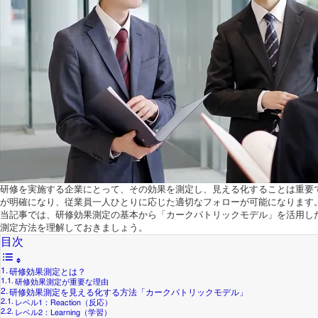
研修を実施する企業にとって、その効果を測定し、見える化することは重要
が明確になり、従業員一人ひとりに応じた適切なフォローが可能になります
当記事では、研修効果測定の基本から「カークパトリックモデル」を活用し
測定方法を理解しておきましょう。
目次
研修効果測定とは？
研修効果測定が重要な理由
研修効果測定を見える化する方法「カークパトリックモデル」
レベル1：Reaction（反応）
レベル2：Learning（学習）