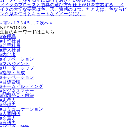
11 メイクをする前に知っておきたい基礎知識
メイクのプロセスと道具の選び方が仕上がりを左右する メ
イクの大切な要素は色、形、質感の３つ。たとえば、色ならピ
ンク系を使うとキュートなイメージにな…
« 前へ
1
2
3
4
5
…
7
次へ »
KEYWORDS
注目のキーワードはこちら
#管理職
#中堅社員
#若手社員
#新入社員
#内定者
#イノベーション
#マネジメント
#リーダーシップ
#指導・育成
#モチベーション
#目標管理
#チームビルディング
#ビジネスマナー
#問題発見・解決
#思考力
#発想力
#コミュニケーション
#人間関係
#文章力
#言語力