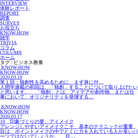
INTERVIEW
体験レポート
REPORT
調査
SURVEY
お役立ち
KNOW-HOW
雑学
TRIVIA
コラム
COLUMN
ホーム
タグ : ビジネス教養
KNOW-HOW
KNOW-HOW
2020.03.19
第１回：独創性を高めるために、まず身に付…
人間学連載の初回は、「独創」することについて取り上げたい
と思います。 「独創」とは、アイデアや創作物、または仕
事において、オリジナリティを発揮する…
KNOW-HOW
KNOW-HOW
2020.03.17
19 印象づくりの要、アイメイク
アレンジしやすいアイメイクこそ、基本のテクニックが重要
目は、ポイントメイクの中でとくに力を入れている人が多いパ
ーツではないでしょうか。 目…