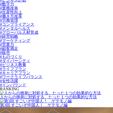
#ビジネス計数
#数字力
#業務改善
#生産性向上
#働き方改革
#労務管理
#コンプライアンス
#メンタルヘルス
#グローバル人材育成
#経営戦略
#マーケティング
#営業力
#顧客満足
#販売
#ものづくり
#ダイバーシティ
#ビジネス教養
#ライフプラン
#キャリアプラン
#ワークライフバランス
#女性活躍
#インバウンド
RANKING
人からの挑発に対処する、たった１つの効果的な方法
第3回 すごいぞ中国人！ ゲテモノ編