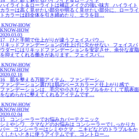
18 光と影で魅せるハイライト＆ローライト
ハイライト＆ローライトは補正メイクの強い味方 ハイライト
カラーは高く見せたい部分や明るく見せたい部分に、ローライ
トカラーは顔全体を引き締めたり、エラを目…
KNOW-HOW
KNOW-HOW
2020.03.03
17 ひと手間で仕上がりが違うフェイスパウ…
リキッドファンデーションの仕上げに欠かせない フェイスパ
ウダーにはリキッドファンデーションを安定させ、余分な皮脂
を抑えてくれる働きがあります。フェイスパ…
KNOW-HOW
KNOW-HOW
2020.02.18
16 肌を整える万能アイテム、ファンデーシ…
ファンデーション選びは肌のベースカラーと仕上がり感で
ファンデーションは、毛穴や小さなトラブルをかくして肌表面
をなめらかに整えてくれるアイテムです…
KNOW-HOW
KNOW-HOW
2020.02.04
15 コンシーラーでお悩みカバーテクニック
シミやシワ、クマなどのお悩みは コンシーラーでしっかりカ
バー コンシーラーはシミやクマ、ニキビなどのトラブルをか
くしたいときに使うアイテムです。コントロー…