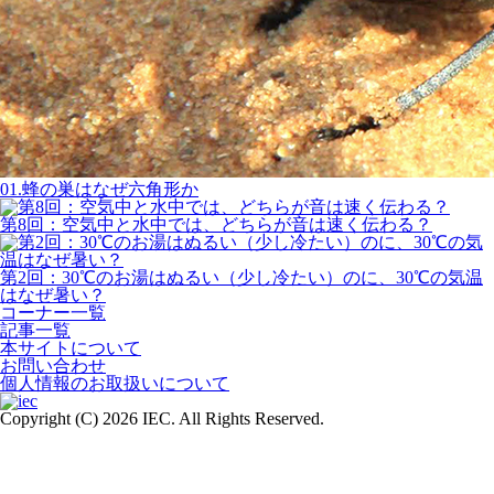
01.蜂の巣はなぜ六角形か
第8回：空気中と水中では、どちらが音は速く伝わる？
第2回：30℃のお湯はぬるい（少し冷たい）のに、30℃の気温
はなぜ暑い？
コーナー一覧
記事一覧
本サイトについて
お問い合わせ
個人情報のお取扱いについて
Copyright (C)
2026 IEC. All Rights Reserved.