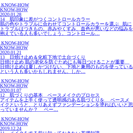
KNOW-HOW
KNOW-HOW
2020.01.28
14 肌印象に差がつくコントロールカラー
肌の色やトラブルに合わせてコントロールカラーを選ぶ 肌に
トラブルはつきもの。赤みやくすみ、血色が悪いなどの悩みを
抱えている人も多いでしょう。コントロール…
KNOW-HOW
KNOW-HOW
2020.01.21
13 日焼け止め＆化粧下地で土台づくり
日焼け止め 肌の老化を防ぐためにも毎日つけることが重要
日焼け止めは夏しかつけない、下地と兼用のものを使っている
という人も多いかもしれません。しか…
KNOW-HOW
KNOW-HOW
2020.01.07
12 肌づくりの基本 ベースメイクのプロセス
アイテムを上手く使って透明感のある肌づくりを ベースメ
イクというと、とりあえずファンデーションを塗ればいいと思
っていませんか？ ベー…
KNOW-HOW
KNOW-HOW
2019.12.24