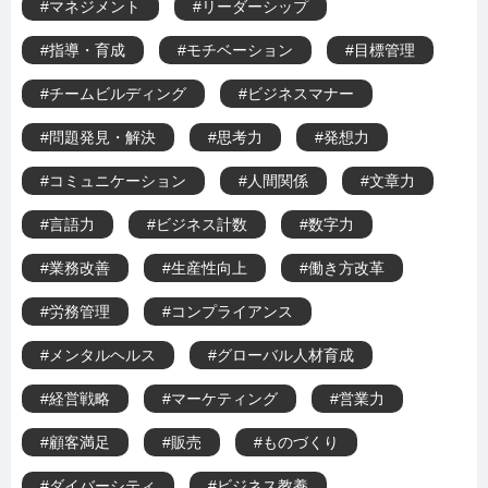
#マネジメント
#リーダーシップ
#指導・育成
#モチベーション
#目標管理
#チームビルディング
#ビジネスマナー
#問題発見・解決
#思考力
#発想力
#コミュニケーション
#人間関係
#文章力
#言語力
#ビジネス計数
#数字力
#業務改善
#生産性向上
#働き方改革
#労務管理
#コンプライアンス
#メンタルヘルス
#グローバル人材育成
#経営戦略
#マーケティング
#営業力
#顧客満足
#販売
#ものづくり
#ダイバーシティ
#ビジネス教養