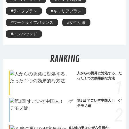
#ライフプラン
#キャリアプラン
#ワークライフバランス
#女性活躍
#インバウンド
RANKING
人からの挑発に対処する、た
った１つの効果的な方法
第3回 すごいぞ中国人！ ゲ
テモノ編
01.蜂の巣はなぜ六角形か