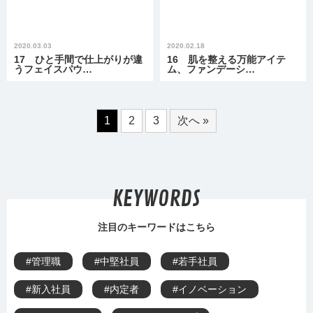
2020.03.03
2020.02.18
17 ひと手間で仕上がりが違
16 肌を整える万能アイテ
うフェイスパウ…
ム、ファンデーシ…
1
2
3
次へ »
KEYWORDS
注目のキーワードはこちら
#管理職
#中堅社員
#若手社員
#新入社員
#内定者
#イノベーション