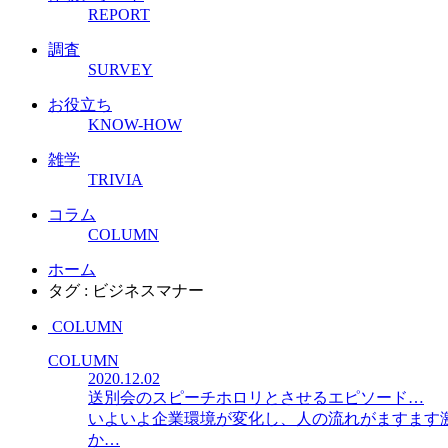
REPORT
調査
SURVEY
お役立ち
KNOW-HOW
雑学
TRIVIA
コラム
COLUMN
ホーム
タグ : ビジネスマナー
COLUMN
COLUMN
2020.12.02
送別会のスピーチホロリとさせるエピソード…
いよいよ企業環境が変化し、人の流れがますます
か…