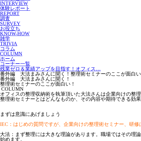
INTERVIEW
体験レポート
REPORT
調査
SURVEY
お役立ち
KNOW-HOW
雑学
TRIVIA
コラム
COLUMN
ホーム
コーナー一覧
残業ゼロ＆業績アップを目指す！オフィス…
番外編 大法まみさんに聞く！整理術セミナーのここが面白い
番外編 大法まみさんに聞く！
整理術セミナーのここが面白い！
COLUMN
オフィスの整理収納術を執筆頂いた大法さんは企業向けの整理
整理術セミナーとはどんなものか、その内容や期待できる効果
まずは意識にあげましょう
IEC：はじめの質問ですが、企業向けの整理術セミナー、研
大法：まず整理には大きな理論があります。職場ではその理論
始めます。