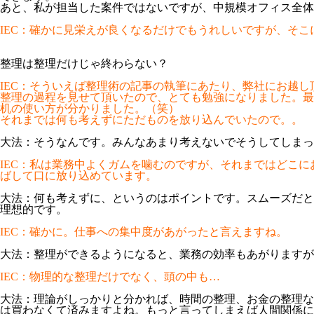
あと、私が担当した案件ではないですが、中規模オフィス全体
IEC：確かに見栄えが良くなるだけでもうれしいですが、そ
整理は整理だけじゃ終わらない？
IEC：そういえば整理術の記事の執筆にあたり、弊社にお越
整理の過程を見せて頂いたので、とても勉強になりました。最
机の使い方が分かりました。（笑）
それまでは何も考えずにただものを放り込んでいたので。。
大法：そうなんです。みんなあまり考えないでそうしてしまっ
IEC：私は業務中よくガムを噛むのですが、それまではどこ
ばして口に放り込めています。
大法：何も考えずに、というのはポイントです。スムーズだと
理想的です。
IEC：確かに。仕事への集中度があがったと言えますね。
大法：整理ができるようになると、業務の効率もあがりますが
IEC：物理的な整理だけでなく、頭の中も…
大法：理論がしっかりと分かれば、時間の整理、お金の整理な
は買わなくて済みますよね。もっと言ってしまえば人間関係に