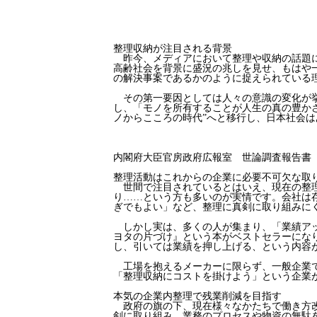
COLUMN
整理収納が注目される背景
昨今、メディアにおいて整理や収納の話題に
高齢社会を背景に盛況の兆しを見せ、もはや
の解決事案であるかのように捉えられている
その第一要因としては人々の意識の変化が挙
し、「モノを所有することが人生の真の豊か
ノからこころの時代”へと移行し、日本社会
内閣府大臣官房政府広報室 世論調査報告書 
整理活動はこれからの企業に必要不可欠な取
世間で注目されているとはいえ、現在の整理
り……という方も多いのが実情です。会社は
ぎでもよい」など、整理に真剣に取り組みに
しかし実は、多くの人が集まり、「業績アッ
ヨタの片づけ』という本がベストセラーにな
し、引いては業績を押し上げる、という内容
工場を抱えるメーカーに限らず、一般企業で
「整理収納にコストを掛けよう」という企業
本気の企業内整理で残業削減を目指す
政府の旗の下、現在様々なかたちで働き方改
剣に取り組み、業務のプロセスや物資の無駄