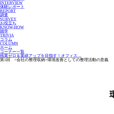
INTERVIEW
体験レポート
REPORT
調査
SURVEY
お役立ち
KNOW-HOW
雑学
TRIVIA
コラム
COLUMN
ホーム
コーナー一覧
残業ゼロ＆業績アップを目指す！オフィス…
第1回 <会社の整理収納>環境改善としての整理活動の意義