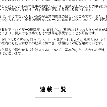
したにもかかわらず仕事の効率が上がり、業績が上がったとの事例は
ートの充実につながり、必ず仕事内容にも良好に反映されます。
ば、そうでない人もいるのが企業内整理の難しいところです。また、ト
を受け入れつつ、企業内整理をスムーズに進めるコツについても今後言
収納アドバイザー2級講座」の冒頭では、整理には3つの大きな効果が
とにより、個人でも企業でもその効果を享受することが可能です。
1件でも多く客先を回ってこい！」と叱咤されるような風潮もありまし
が社内にもたらす数々の効果に気づき、積極的に対応を始めています。
と個人で活かせる片付けスキルについて、基本的なところからお伝え
ればと思います。
連載一覧