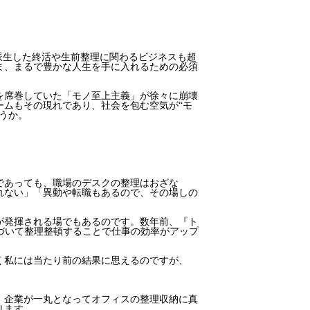
派生した終活や生前整理に関わるビジネスも超
ま、まるで豊かな人生を手に入れるための必須
を席巻していた「モノ至上主義」が徐々に崩壊
ームもその現れであり、社会を包む空気が“モ
うか。
であっても、職場のデスクの整理はおざな
れない」「異動や転職もあるので、その場しの
が発揮される場でもあるのです。数年前、『ト
づいて整理整頓することで仕事の効率がアップ
く私には当たり前の結果に思えるのですが、
。企業が一丸となってオフィスの整理収納に真
ります。