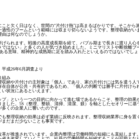
こと欠く日はなく、世間の“片付け熱”は高まるばかりです。そこから
一過性のブームという範疇には収まり切らないようです。整理収納がい
理由は何なのでしょうか。
げられます。戦後の高度成長期を経て、バブル期まで長きに渡り人心
さではない」と多くの人が気づき始めました。ミニマリストや断捨離ブ
はある意味、精神的な成熟期に足を踏み入れたといえるのではないでしょ
平成26年6月調査より
り組み
収納や片付けの主対象は「個人」であり、家の片付けには気を遣う人
存在自体が公共・共有的であるため、「個人の判断では勝手に片付けら
くい状況にあるといえます。
プ」という一つの目的に向かって進む場であるからこそ、整理の効果
りました。5S（整理、整頓、清掃、清潔、躾）を軸としたセオリーに基
が多くの企業人に響いたのです。
も整理収納の効果は必ず業績に反映されます。整理収納業界に身を置
がまだまだ少ないことも事実です。
革が推進されています。企業内整理は労働時間の短縮にも直結します
を省き改変していくことで、社員の労働時間を短縮することが可能とな