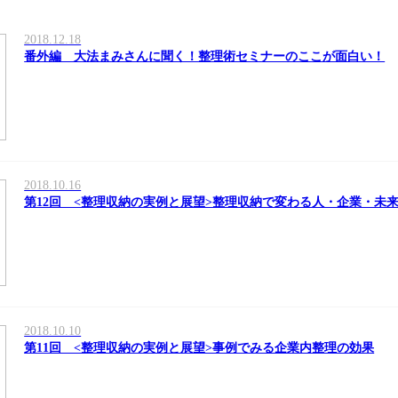
2018.12.18
番外編 大法まみさんに聞く！整理術セミナーのここが面白い！
2018.10.16
第12回 <整理収納の実例と展望>整理収納で変わる人・企業・未
2018.10.10
第11回 <整理収納の実例と展望>事例でみる企業内整理の効果