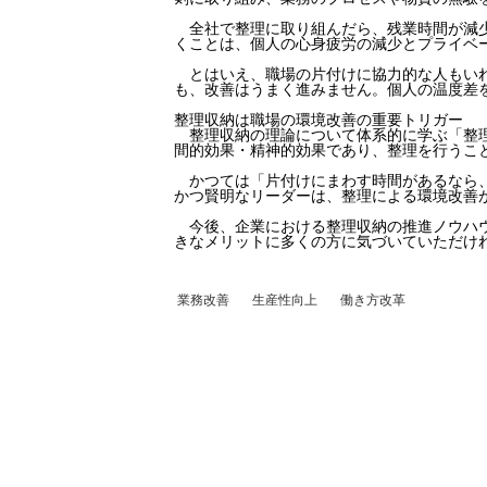
全社で整理に取り組んだら、残業時間が減少
くことは、個人の心身疲労の減少とプライベ
とはいえ、職場の片付けに協力的な人もいれ
も、改善はうまく進みません。個人の温度差
整理収納は職場の環境改善の重要トリガー
整理収納の理論について体系的に学ぶ「整理
間的効果・精神的効果であり、整理を行うこ
かつては「片付けにまわす時間があるなら、
かつ賢明なリーダーは、整理による環境改善
今後、企業における整理収納の推進ノウハウ
きなメリットに多くの方に気づいていただけ
業務改善
生産性向上
働き方改革