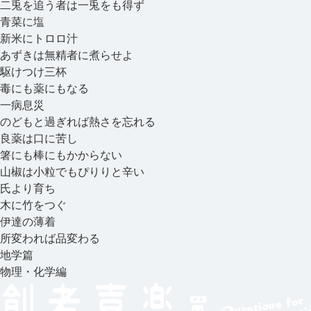
二兎を追う者は一兎をも得ず
青菜に塩
新米にトロロ汁
あずきは無精者に煮らせよ
駆けつけ三杯
毒にも薬にもなる
一病息災
のどもと過ぎれば熱さを忘れる
良薬は口に苦し
箸にも棒にもかからない
山椒は小粒でもぴりりと辛い
氏より育ち
木に竹をつぐ
伊達の薄着
所変われば品変わる
地学篇
物理・化学編