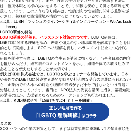
証しているのが特徴です。また、性適合手術を受けた社員が復職する際に
は、傷病休職と同様の扱いをすることで、手術後も安心して働ける環境を支
援しています。このような取り組みは、性的指向や性自認に関する差別を減
少させ、包括的な職場環境を構築する助けとなっているでしょう。
※出典：LUSH「ラッシュのダイバーシティ&インクルージョン – We Are Lush
— Japan」
LGBTQ研修の開催
LGBTQ研修の開催も、ハラスメント対策の1つです。
LGBTQ研修は、
LGBTQに関する理解を深め、差別や偏見のない職場環境を醸成することを目
的として実施します。SOGIへの理解を促し、ハラスメント防止につなげら
れるでしょう。
研修を開催する際は、LGBTQの当事者を講師に招くなど、当事者目線の内容
を盛り込んだり、経営層のコミットメントを示し、組織全体での取り組みで
あることを伝えたりすることが大切です。
例えばKDDI株式会社では、LGBTQを学ぶセミナーを開催しています。
日本
や海外でのLGBTQに関連する法的な動きや社会的な受容の進展にも触れなが
ら、企業内での人権への対応や理解の浸透がまだ十分ではないという課題に
対処しようとしています。当日は、NPO法人の代表を講師に招き、基礎知識
の講演のほか、支援者となるためのワークショップも行われました。
※出典：KDDI株式会社「LGBTを学ぶセミナーを開催」
まとめ
SOGIハラへの企業の対策として、まずは就業規則にSOGIハラの禁止事項を