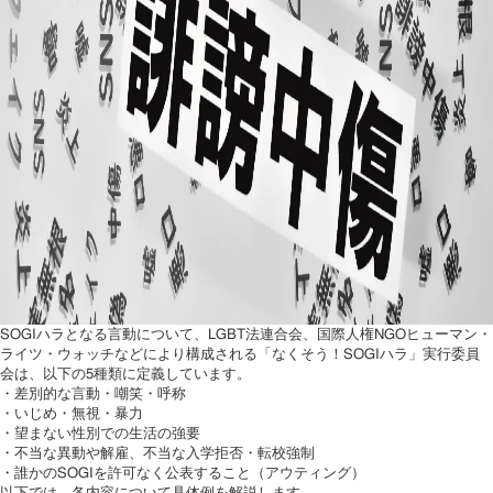
SOGIハラとなる言動について、LGBT法連合会、国際人権NGOヒューマン・
ライツ・ウォッチなどにより構成される「なくそう！SOGIハラ」実行委員
会は、以下の5種類に定義しています。
・差別的な言動・嘲笑・呼称
・いじめ・無視・暴力
・望まない性別での生活の強要
・不当な異動や解雇、不当な入学拒否・転校強制
・誰かのSOGIを許可なく公表すること（アウティング）