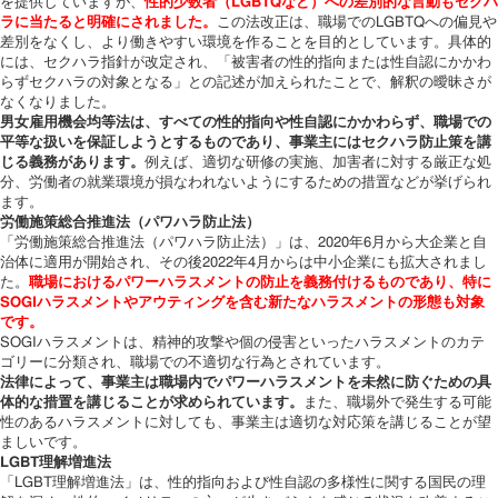
を提供していますが、
性的少数者（LGBTQなど）への差別的な言動もセクハ
ラに当たると明確にされました。
この法改正は、職場でのLGBTQへの偏見や
差別をなくし、より働きやすい環境を作ることを目的としています。具体的
には、セクハラ指針が改定され、「被害者の性的指向または性自認にかかわ
らずセクハラの対象となる」との記述が加えられたことで、解釈の曖昧さが
なくなりました。
男女雇用機会均等法は、すべての性的指向や性自認にかかわらず、職場での
平等な扱いを保証しようとするものであり、事業主にはセクハラ防止策を講
じる義務があります。
例えば、適切な研修の実施、加害者に対する厳正な処
分、労働者の就業環境が損なわれないようにするための措置などが挙げられ
ます。
労働施策総合推進法（パワハラ防止法）
「労働施策総合推進法（パワハラ防止法）」は、2020年6月から大企業と自
治体に適用が開始され、その後2022年4月からは中小企業にも拡大されまし
た。
職場におけるパワーハラスメントの防止を義務付けるものであり、特に
SOGIハラスメントやアウティングを含む新たなハラスメントの形態も対象
です。
SOGIハラスメントは、精神的攻撃や個の侵害といったハラスメントのカテ
ゴリーに分類され、職場での不適切な行為とされています。
法律によって、事業主は職場内でパワーハラスメントを未然に防ぐための具
体的な措置を講じることが求められています。
また、職場外で発生する可能
性のあるハラスメントに対しても、事業主は適切な対応策を講じることが望
ましいです。
LGBT理解増進法
「LGBT理解増進法」は、性的指向および性自認の多様性に関する国民の理