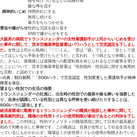
物を投げつけるなどの危険行為
嫌な噂を流す
精神的いじめ
仲間外れにする
無視し続ける
暴力をちらつかせる
脅迫や嫌がらせ
性的な冗談を繰り返す
SNSで嫌がらせをする
大阪府の病院でトランスジェンダーの女性看護助手が上司からいじめを受け
た事件に関して、茨木労働基準監督署はパワハラとして労災認定を下しまし
た。
女性は上司から執拗に「〇〇くん」「君は『彼』でしょ」「女として扱
ってほしいなら手術を受けたらどうだ」と言われ、うつ病となり休職しまし
た。さらに、復職後には遠隔地への配置転換を命じられるなどの被害を受け
たことについて、茨木労働基準監督署は「性的指向・性自認に関する侮辱的
な言動」と認めています。
※出典：朝日新聞「「SOGIハラ」で労災認定 性別変更した看護助手が精神
障害を発症」
望まない性別での生活の強要
トランスジェンダーの社員に、出生時の性別での服装や振る舞いを強要した
り、自身が認識している性別とは異なる呼称を使い続けたりすることは、
SOGIハラに該当します。
経済産業省に勤務するトランスジェンダーの職員が提訴した事件に関して、
最高裁判所は、職場の女性用トイレの使用制限が違法であるとの判決を下し
ました。
この判決は、性的マイノリティの職場環境に関して日本の最高裁が
初めて判断を示した事例です。この職員は、自身が女性として社会生活を送
っているにもかかわらず、職場近くの女性用トイレの使用が制限されていた