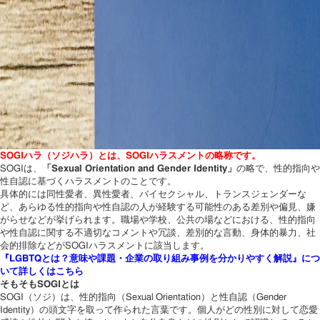
SOGIハラ（ソジハラ）とは、SOGIハラスメントの略称です。
SOGIは、
「Sexual Orientation and Gender Identity」
の略で、性的指向や
性自認に基づくハラスメントのことです。
具体的には同性愛者、異性愛者、バイセクシャル、トランスジェンダーな
ど、あらゆる性的指向や性自認の人が経験する可能性のある差別や偏見、嫌
がらせなどが挙げられます。職場や学校、公共の場などにおける、性的指向
や性自認に関する不適切なコメントや冗談、差別的な言動、身体的暴力、社
会的排除などがSOGIハラスメントに該当します。
『LGBTQとは？意味や課題・企業の取り組み事例を分かりやすく解説』につ
いて詳しくはこちら
そもそもSOGIとは
SOGI（ソジ）は、性的指向（Sexual Orientation）と性自認（Gender
Identity）の頭文字を取って作られた言葉です。個人がどの性別に対して恋愛