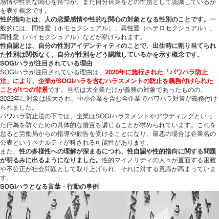
感情や性的な関心を持つか、また自分自身をどの性別として認識しているか
を表す概念です。
性的指向とは、人の恋愛感情や性的な関心の対象となる性別のことです。
一
般的には、同性愛（ホモセクシュアル）、異性愛（ヘテロセクシュアル）、
両性愛（バイセクシュアル）などが挙げられます。
性自認とは、自分の性別アイデンティティのことで、出生時に割り当てられ
た性別は関係なく、自分が性別をどう認識しているかを示す概念です。
SOGIハラが注目されている理由
SOGIハラが注目されている理由は、
2020年に施行された「パワハラ防止
法」により、企業がSOGIハラを含むハラスメントの防止を義務付けられた
ことが1つの背景
です。当初は大企業だけが義務の対象であったものの、
2022年に対象は拡大され、中小企業を含む全企業でパワハラ対策が義務付け
られました。
パワハラ防止法の下では、企業はSOGIハラスメントやアウティングといっ
た行為を防ぐための具体的な措置を講じることが求められています。これを
怠ると労働局からの指導や勧告を受けることになり、最悪の場合は企業名の
公表というペナルティが科される可能性があります。
また、
性の多様性への理解が深まるにつれ、性自認や性的指向に関する問題
が明るみに出るようになりました。
性的マイノリティの人々が直面する困難
や不公正が社会問題として取り上げられ、それに対する意識が高まっていま
す。
SOGIハラとなる言葉・行動の事例