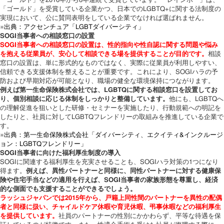
「ゴールド」を2016年から8年連続で受賞しています。「レインボー」は、
「ゴールド」を受賞している企業かつ、日本でのLGBTQ+に関する法制度の
実現において、公に賛同表明をしている企業でなければ選ばれません。
※出典：アクセンチュア「LGBTダイバーシティ」
SOGI当事者への相談窓口の設置
SOGI当事者への相談窓口の設置は、性的指向や性自認に関する問題や悩み
を抱える従業員が、安心して相談できる場を提供することが目的です。
相談
窓口の設置は、単に形式的なものではなく、実際に従業員が利用しやすい、
信頼できる支援体制を整えることが重要です。これにより、SOGIハラの予
防および早期対応が可能となり、職場の健全な環境保持につながります。
例えば第一生命保険株式会社では、LGBTQに関する相談窓口を設置してお
り、個別相談に応じる体制をしっかりと整備しています。
他にも、LGBTQへ
の理解促進を狙いとした研修・セミナーを実施したり、行動規範への明記を
したりと、社員に対してLGBTQフレンドリーの取組みを推進している企業で
す。
※出典：第一生命保険株式会社「ダイバーシティ、エクイティ&インクルージ
ョン：LGBTQフレンドリー」
SOGI当事者に向けた福利厚生制度の導入
SOGIに関連する福利厚生を充実させることも、SOGIハラ対策の1つになり
得ます。
例えば、異性パートナーと同様に、同性パートナーに対する健康保
険や住宅手当などの適用を行えば、SOGI当事者の家族形態を尊重し、経済
的な側面でも支援することができるでしょう。
ラッシュジャパンでは2015年から、戸籍上同性間のパートナーを異性の配偶
者と同様に扱い、チャイルドケア休暇や育児休暇、弔事休暇などの福利厚生
を提供しています。
社員のパートナーの性別にかかわらず、平等な待遇を保