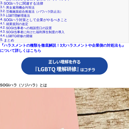
SOGIハラに関連する法律
男女雇用機会均等法
労働施策総合推進法（パワハラ防止法）
LGBT理解増進法
SOGIハラ対策として企業がやるべきこと
就業規則の改定
SOGI当事者への相談窓口の設置
SOGI当事者に向けた福利厚生制度の導入
LGBTQ研修の開催
まとめ
『ハラスメントの種類を徹底解説！3大ハラスメントや企業側の対処法も』
について詳しくはこちら
SOGIハラ（ソジハラ）とは