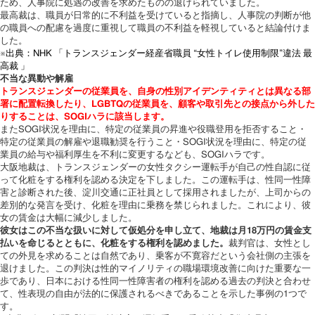
ため、人事院に処遇の改善を求めたものの退けられていました。
最高裁は、職員が日常的に不利益を受けていると指摘し、人事院の判断が他
の職員への配慮を過度に重視して職員の不利益を軽視していると結論付けま
した。
※出典：NHK 「トランスジェンダー経産省職員 “女性トイレ使用制限”違法 最
高裁 」
不当な異動や解雇
トランスジェンダーの従業員を、自身の性別アイデンティティとは異なる部
署に配置転換したり、LGBTQの従業員を、顧客や取引先との接点から外した
りすることは、SOGIハラに該当します。
またSOGI状況を理由に、特定の従業員の昇進や役職登用を拒否すること・
特定の従業員の解雇や退職勧奨を行うこと・SOGI状況を理由に、特定の従
業員の給与や福利厚生を不利に変更するなども、SOGIハラです。
大阪地裁は、トランスジェンダーの女性タクシー運転手が自己の性自認に従
って化粧をする権利を認める決定を下しました。この運転手は、性同一性障
害と診断された後、淀川交通に正社員として採用されましたが、上司からの
差別的な発言を受け、化粧を理由に乗務を禁じられました。これにより、彼
女の賃金は大幅に減少しました。
彼女はこの不当な扱いに対して仮処分を申し立て、地裁は月18万円の賃金支
払いを命じるとともに、化粧をする権利を認めました。
裁判官は、女性とし
ての外見を求めることは自然であり、乗客が不寛容だという会社側の主張を
退けました。この判決は性的マイノリティの職場環境改善に向けた重要な一
歩であり、日本における性同一性障害者の権利を認める過去の判決と合わせ
て、性表現の自由が法的に保護されるべきであることを示した事例の1つで
す。