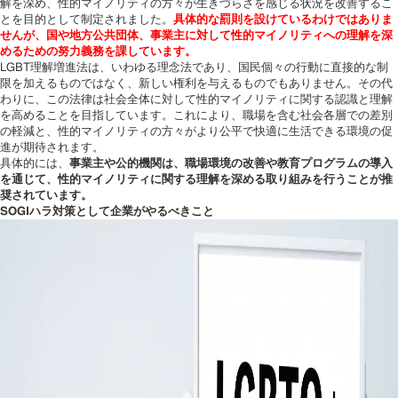
解を深め、性的マイノリティの方々が生きづらさを感じる状況を改善するこ
とを目的として制定されました。
具体的な罰則を設けているわけではありま
せんが、国や地方公共団体、事業主に対して性的マイノリティへの理解を深
めるための努力義務を課しています。
LGBT理解増進法は、いわゆる理念法であり、国民個々の行動に直接的な制
限を加えるものではなく、新しい権利を与えるものでもありません。その代
わりに、この法律は社会全体に対して性的マイノリティに関する認識と理解
を高めることを目指しています。これにより、職場を含む社会各層での差別
の軽減と、性的マイノリティの方々がより公平で快適に生活できる環境の促
進が期待されます。
具体的には、
事業主や公的機関は、職場環境の改善や教育プログラムの導入
を通じて、性的マイノリティに関する理解を深める取り組みを行うことが推
奨されています。
SOGIハラ対策として企業がやるべきこと