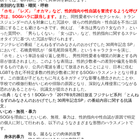
以下では、各内容について具体例を解説します。
差別的な言動・嘲笑・呼称
「ホモ」「レズ」「オカマ」など、性的指向や性自認を冒涜するような呼び
方は、SOGIハラに該当します。
また、同性愛者やバイセクシャル、トラン
スジェンダーの人を対象にした冗談や、彼らの性的指向・性自認を不当に話
題にすることも避けるべきです。例えば、「本当は男なの？女なの？」とい
った質問や、「男らしくない」「女っぽい」など、性的指向に関するステレ
オタイプに基づいた冗談が挙げられます。
フジテレビの番組「とんねるずのみなさんのおかげでした 30周年記念 SP」
において、石橋貴明氏が「保毛尾田保毛男」というキャラクターを演じ、
「ホモ」という単語を繰り返し使用し、男性同性愛者を嘲笑の対象とする内
容が放送されました。このような表現は、性的少数者への差別や偏見を助長
するものであり、公共の電波を通じて放送されることにより、日本に住む
LGBTを含む不特定多数の性的少数者に対するSOGIハラスメントとなり得ま
す。この放送が子どもたちに与えるネガティブな影響も懸念されたことや、
学校での模倣行動がいじめや排除の原因となり、深刻な人権侵害につながる
恐れがあることから、抗議文が提出されました。
※出典：なくそう！SOGIハラ「2017年9月28日放送 フジテレビ系列 「とんね
るずのみなさんのおかげでした 30周年記念SP」の番組内容に関する抗議
文」
いじめ・無視・暴力
SOGIを理由にしたいじめ、無視、暴力は、性的指向や性自認が原因で特定
の個人に対して行われる、以下のようなさまざまな形態のハラスメントで
す。
殴る、蹴るなどの肉体的攻撃
身体的暴力