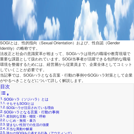
SOGIとは、性的指向（Sexual Orientation）および、性自認（Gender
Identity）の略称です。
法改正と社会の意識変革が相まって、SOGIハラは現代の職場や教育現場で
重要な課題として扱われています。SOGI当事者が活躍できる包摂的な職場
環境を整備するためには、経営層から従業員まで、企業全体としてコミット
していくことが必要です。
当記事では、SOGIハラとなる言葉・行動の事例やSOGIハラ対策として企業
がやるべきことなどについて詳しく解説します。
目次
SOGIハラ（ソジハラ）とは
そもそもSOGIとは
SOGIハラが注目されている理由
SOGIハラとなる言葉・行動の事例
差別的な言動・嘲笑・呼称
いじめ・無視・暴力
望まない性別での生活の強要
不当な異動や解雇
誰かのSOGIを公表する行為（アウティング）