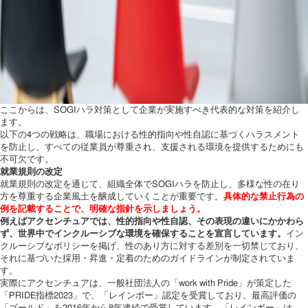
ここからは、SOGIハラ対策として企業が実施すべき代表的な対策を紹介し
ます。
以下の4つの戦略は、職場における性的指向や性自認に基づくハラスメント
を防止し、すべての従業員が尊重され、支援される環境を提供するためにも
不可欠です。
就業規則の改定
就業規則の改定を通じて、組織全体でSOGIハラを防止し、多様な性の在り
方を尊重する企業風土を醸成していくことが重要です。
具体的な禁止行為の
例を記載することで、明確な指針を示しましょう。
例えばアクセンチュアでは、性的指向や性自認、その表現の違いにかかわら
ず、世界中でインクルーシブな環境を確保することを宣言しています。
イン
クルーシブなポリシーを掲げ、性のあり方に対する差別を一切禁じており、
それに基づいた採用・昇進・定着のためのガイドラインが制定されていま
す。
実際にアクセンチュアは、一般社団法人の「work with Pride」が策定した
「PRIDE指標2023」で、「レインボー」認定を受賞しており、最高評価の