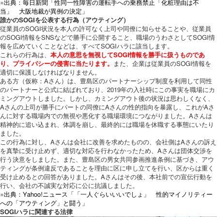
※出典：毎日新聞「性同一性障害の運転手への乗務禁止「化粧理由は不
当」 大阪地裁が異例の決定」
誰かのSOGIを公表する行為（アウティング）
従業員のSOGI状況を本人の許可なく上司や同僚に知らせることや、従業員
のSOGI情報をSNSなどで勝手に公開すること、職場のうわさとしてSOGI情
報を広めていくことなどは、すべてSOGIハラに該当します。
これらの行為は、
本人の意思を無視してSOGI情報を勝手に扱うものであ
り、プライバシーの侵害に当たります。
また、企業は従業員のSOGI情報を
適切に保護しなければなりません。
ある方（仮称：Aさん）は、豊島区のパートナーシップ制度を利用して同性
のパートナーと公式に結ばれており、2019年の入社時にこの事実を職場にカ
ミングアウトしました。しかし、カミングアウト後の状況は思わしくなく、
Aさんの上司が勝手にパートの同僚にAさんの性的指向を暴露し、これがAさ
んに対する職場内での無視や悪化する職場環境につながりました。Aさんは
精神的に追い込まれ、体調を崩し、最終的には職場を休職する事態にいたり
ました。
この行為に対し、Aさんは会社に改善を求めたものの、会社側はAさんの訴え
を真摯に受け止めず、適切な対応を行わなかったため、Aさんは団体交渉を
行う決意をしました。また、豊島区の男女共同参画推進条例に基づき、アウ
ティングが条例違反であることを理由に区に申し立てを行い、区からは重く
受け止めるとの回答がありました。Aさんはその後、本社前での宣伝行動を
行い、会社の不誠実な対応に公に抗議しました。
※出典：Yahoo!ニュース「「一人ぐらいいいでしょ」 性的マイノリティー
への「アウティング」と闘う」
SOGIハラに関連する法律