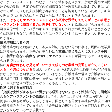
が、ケアハラスメントにつながっている場合もあります。所定外労働や時間
外労働の制限、所定労働時間の短縮措置などを就業規則に記しているにもか
かわらず、そうした支援制度が存在することを認知していないために、正当
な理由でも周囲の人にとっては不当に見えることも考えられます。
また、
そもそもケアハラスメントという概念が浸透しておらず、どの言動が
ハラスメントに該当するのか理解していない
ことも原因に挙げられます。上
司や同僚の中には、相手のキャリアに配慮して制度の利用を思いとどまるよ
うに説得するなど、無自覚のうちにハラスメント行為をする人もいるかもし
れません。
業務増加による不満
介護休業や時短勤務により、本人が対応できない分の仕事は、周囲の従業員
に割り振られます。本来の仕事以外にも
業務が増えることにストレスを感
じ、相手に心ない言葉をぶつけてケアハラスメントが発生
するケースも考え
られるでしょう。
特に
介護は終わりが見えず、いつまで続くのか業務の見通しが立てにくいこ
とも、不満につながる
要因の1つです。育児休業の場合は原則「子どもが1歳
になるまで」と期限が決められていますが、介護休業の場合は介護者がいる
限り終了時期は明確に分かりません。そうした不透明さが従業員の不満とな
り、本人に怒りの矛先が向かうこともあるでしょう。
性別に関する固定観念
「介護は女性がするもので男がする必要はない」という性別に関する固定観
念もケアハラスメントの原因
の1つです。近年は女性の社会進出が進み、共
働きの夫婦もめずらしくありません。国としても男女平等社会の実現に向け
た取り組みを行っていますが、「介護は女の役割」という固定観念を持つ人
は少なからずいるのが現状です。