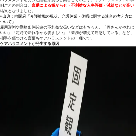
ハラスメントを受けた経験があると回答しています。ケアハラスメントの事
例ごとの割合は、
言動による嫌がらせ・不利益な人事評価・減給などが高い
結果となりました。
※出典：内閣府「介護離職の現状、介護休業・休暇に関する連合の考え方に
ついて」
雇用形態や勤務条件関連の不利益な扱いなどはもちろん、「奥さんがやれば
いい」「定時で帰れるから羨ましい」「業務が増えて迷惑している」など、
相手を傷つける言葉もケアハラスメントの一種です。
ケアハラスメントが発生する原因