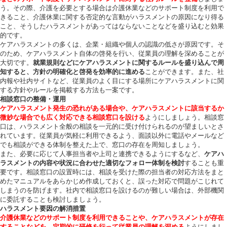
う。その際、介護を必要とする場合は介護休業などのサポート制度を利用で
きること、介護休業に関する否定的な言動がハラスメントの原因になり得る
こと、そうしたハラスメントがあってはならないことなどを盛り込むと効果
的です。
ケアハラスメントの多くは、企業・組織や個人の認識の低さが原因です。そ
のため、ケアハラスメント自体の啓発を行い、従業員の理解を深めることが
大切です。
就業規則などにケアハラスメントに関するルールを盛り込んで周
知すると、方針の明確化と啓発を効率的に進める
ことができます。また、社
内報や社内サイトなど、従業員のよく目にする場所にケアハラスメントに関
する方針やルールを掲載する方法も一案です。
相談窓口の整備・運用
ケアハラスメント発生の恐れがある場合や、ケアハラスメントに該当するか
微妙な場合でも広く対応できる相談窓口を設ける
ようにしましょう。相談窓
口は、ハラスメント全般の相談を一元的に受け付けられるのが望ましいとさ
れています。従業員が気軽に利用できるよう、面談以外に電話やメールなど
でも相談ができる体制を整えた上で、窓口の存在を周知しましょう。
また、必要に応じて人事担当者や上司と連携できるようにするなど、
ケアハ
ラスメントの内容や状況に合わせた適切なフォロー体制を検討
することも重
要です。相談窓口の設置時には、相談を受けた際の担当者の対応方法をまと
めたマニュアルをあらかじめ作成しておくと、誤った対応で問題がこじれて
しまうのを防げます。社内で相談窓口を設けるのが難しい場合は、外部機関
に委託することも検討しましょう。
ハラスメント要因の解消措置
介護休業などのサポート制度を利用できることや、ケアハラスメントが存在