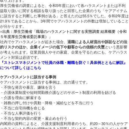
取り上げます。
厚生労働省の調査によると、令和5年度において各ハラスメントまたは不利
益取り扱いに関する相談を取り扱ったと回答した企業のうち「ケアアイテム
に該当すると判断した事例がある」と答えたのは55.5％でした。令和2年度は
21.9％であることから、3年間でケアハラスメントの件数は増加していること
が分かります。
※出典：厚生労働省「職場のハラスメントに関する実態調査 結果概要（令和
５年度厚生労働省委託事業）」
社内でケアハラスメントが起きた場合、
退職による人材流出や訴訟などの法
的リスクのほか、企業イメージの低下や顧客からの信頼の失墜
という悪影響
が考えられます。従業員個人やその家庭、企業を守るためにも、ケアハラス
メント対策は必須です。
『ストレスマネジメントで社員の休職・離職を防ぐ！具体例とともに解説』
について詳しくはこちら
ケアハラスメントに該当する事例
ケアハラスメントに該当する事例は、次の通りです。
・不快な発言や暴言、嫌味を言う
・介護休業制度や短時間勤務介護などのサポート制度の利用を妨げる
・介護を理由に解雇する
・雑務の押し付けや異動・降格・減給などを不当に行う
・不当に自宅待機を命じる
・不当な人事評価を行う
・不当な契約内容の変更・雇止めを行う
内閣府の資料によると、介護支援制度利用者のうち、約20～30％の人がケア