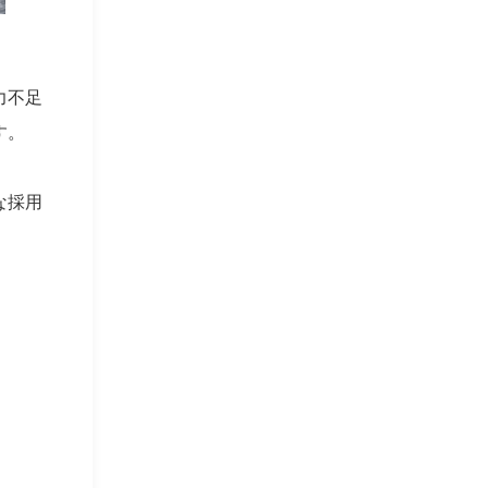
力不足
す。
な採用