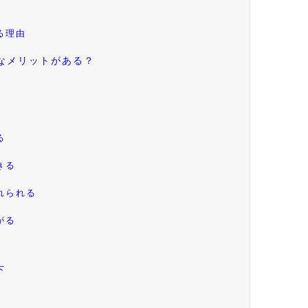
る理由
なメリットがある？
る
きる
れられる
がる
下