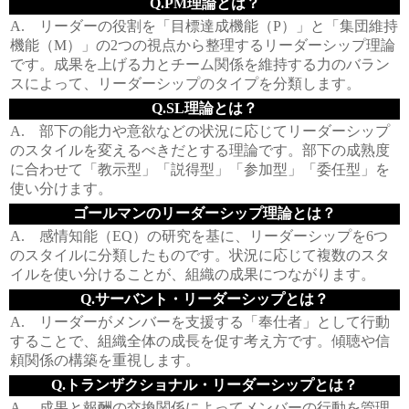
Q.PM理論とは？
A. リーダーの役割を「目標達成機能（P）」と「集団維持
機能（M）」の2つの視点から整理するリーダーシップ理論
です。成果を上げる力とチーム関係を維持する力のバラン
スによって、リーダーシップのタイプを分類します。
Q.SL理論とは？
A. 部下の能力や意欲などの状況に応じてリーダーシップ
のスタイルを変えるべきだとする理論です。部下の成熟度
に合わせて「教示型」「説得型」「参加型」「委任型」を
使い分けます。
ゴールマンのリーダーシップ理論とは？
A. 感情知能（EQ）の研究を基に、リーダーシップを6つ
のスタイルに分類したものです。状況に応じて複数のスタ
イルを使い分けることが、組織の成果につながります。
Q.サーバント・リーダーシップとは？
A. リーダーがメンバーを支援する「奉仕者」として行動
することで、組織全体の成長を促す考え方です。傾聴や信
頼関係の構築を重視します。
Q.トランザクショナル・リーダーシップとは？
A. 成果と報酬の交換関係によってメンバーの行動を管理