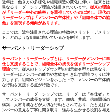
近年は、働き方の多様化や組織構造の変化に伴い、従来とは
異なるリーダーシップ理論が注目されています。
従来の理論
が「リーダー中心の統率」を重視していたのに対し、現代の
リーダーシップは「メンバーの主体性」や「組織全体での協
働」を重視する傾向があります。
ここでは、近年注目される理論の特徴やメリット・デメリッ
ト、どのような組織に向いているかを解説します。
サーバント・リーダーシップ
サーバント・リーダーシップとは、リーダーがメンバーに奉
仕し支援することで、組織全体の成長を促すリーダーシップ
理論
です。従来のトップダウン型の指示命令型とは異なり、
リーダーはメンバーの能力や意欲を引き出す環境づくりに注
力します。組織のビジョンを示した上で、メンバーの主体的
な行動を支援する点が特徴です。
サーバント・リーダーシップでは、リーダーは「奉仕者」と
してメンバーの成長を支援します。傾聴、共感、信頼関係の
構築、人材育成などが大切な行動とされており、たとえばメ
ンバーの意見を丁寧に聞き取り、強みを生かせる役割を与え