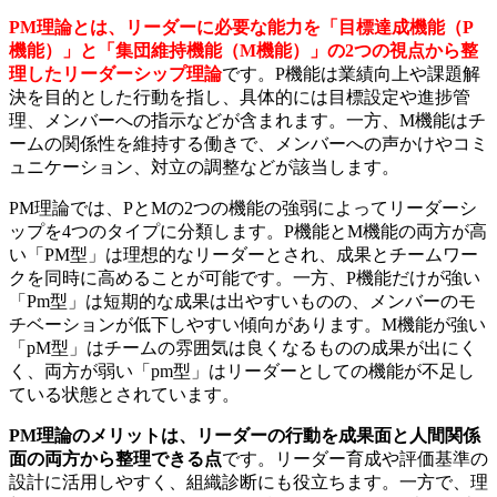
PM理論とは、リーダーに必要な能力を「目標達成機能（P
機能）」と「集団維持機能（M機能）」の2つの視点から整
理したリーダーシップ理論
です。P機能は業績向上や課題解
決を目的とした行動を指し、具体的には目標設定や進捗管
理、メンバーへの指示などが含まれます。一方、M機能はチ
ームの関係性を維持する働きで、メンバーへの声かけやコミ
ュニケーション、対立の調整などが該当します。
PM理論では、PとMの2つの機能の強弱によってリーダーシ
ップを4つのタイプに分類します。P機能とM機能の両方が高
い「PM型」は理想的なリーダーとされ、成果とチームワー
クを同時に高めることが可能です。一方、P機能だけが強い
「Pm型」は短期的な成果は出やすいものの、メンバーのモ
チベーションが低下しやすい傾向があります。M機能が強い
「pM型」はチームの雰囲気は良くなるものの成果が出にく
く、両方が弱い「pm型」はリーダーとしての機能が不足し
ている状態とされています。
PM理論のメリットは、リーダーの行動を成果面と人間関係
面の両方から整理できる点
です。リーダー育成や評価基準の
設計に活用しやすく、組織診断にも役立ちます。一方で、理