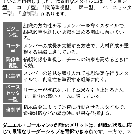
ていると指摘しました。代表的なスタイルには「ビジョン
型」「コーチ型」「関係重視型」「民主型」「ペースセッタ
ー型」「強制型」があります。
組織の方向性を示しメンバーを導くスタイルで、
ビジョ
組織変革や新しい挑戦を進める場面に向いてい
ン型
る。
コーチ
メンバーの成長を支援する方法で、人材育成を重
型
視する組織に適している。
関係重
信頼関係を重視し、チームの結束を高めるときに
視型
有効。
メンバーの意見を取り入れて意思決定を行うスタ
民主型
イルで、創造性を重視する組織に向く。
ペース
リーダーが模範を示して成果を引き上げる方法
セッタ
で、能力の高いチームに適している。
ー型
指示命令によって迅速に行動させるスタイルで、
強制型
危機対応などの緊急時に効果を発揮する。
ダニエル・ゴールマンの理論のメリットは、組織の状況に応
じて最適なリーダーシップを選択できる点
です。一方で、ス