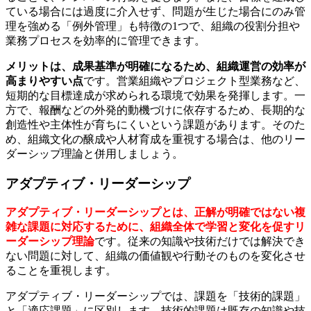
ている場合には過度に介入せず、問題が生じた場合にのみ管
理を強める「例外管理」も特徴の1つで、組織の役割分担や
業務プロセスを効率的に管理できます。
メリットは、成果基準が明確になるため、組織運営の効率が
高まりやすい点
です。営業組織やプロジェクト型業務など、
短期的な目標達成が求められる環境で効果を発揮します。一
方で、報酬などの外発的動機づけに依存するため、長期的な
創造性や主体性が育ちにくいという課題があります。そのた
め、組織文化の醸成や人材育成を重視する場合は、他のリー
ダーシップ理論と併用しましょう。
アダプティブ・リーダーシップ
アダプティブ・リーダーシップとは、正解が明確ではない複
雑な課題に対応するために、組織全体で学習と変化を促すリ
ーダーシップ理論
です。従来の知識や技術だけでは解決でき
ない問題に対して、組織の価値観や行動そのものを変化させ
ることを重視します。
アダプティブ・リーダーシップでは、課題を「技術的課題」
と「適応課題」に区別します。技術的課題は既存の知識や技