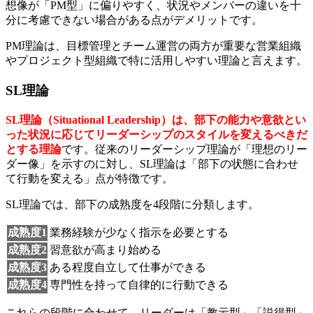
想像が「PM型」に偏りやすく、状況やメンバーの違いを十
分に考慮できない場合がある点がデメリットです。
PM理論は、目標管理とチーム運営の両方が重要な営業組織
やプロジェクト型組織で特に活用しやすい理論と言えます。
SL理論
SL理論（Situational Leadership）は、部下の能力や意欲とい
った状況に応じてリーダーシップのスタイルを変えるべきだ
とする理論
です。従来のリーダーシップ理論が「理想のリー
ダー像」を示すのに対し、SL理論は「部下の状態に合わせ
て行動を変える」点が特徴です。
SL理論では、部下の成熟度を4段階に分類します。
成熟度1
業務経験が少なく指示を必要とする
成熟度2
習意欲が高まり始める
成熟度3
ある程度自立して仕事ができる
成熟度4
専門性を持って自律的に行動できる
これらの段階に合わせて、リーダーは「教示型」「説得型」