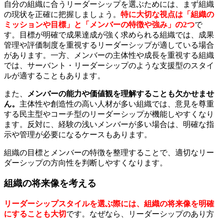
自分の組織に合うリーダーシップを選ぶためには、まず組織
の現状を正確に把握しましょう。
特に大切な視点は「組織の
ミッションや目標」と「メンバーの特徴や強み」の2つ
で
す。目標が明確で成果達成が強く求められる組織では、成果
管理や評価制度を重視するリーダーシップが適している場合
があります。一方、メンバーの主体性や成長を重視する組織
では、サーバント・リーダーシップのような支援型のスタイ
ルが適することもあります。
また、
メンバーの能力や価値観を理解することも欠かせませ
ん。
主体性や創造性の高い人材が多い組織では、意見を尊重
する民主型やコーチ型のリーダーシップが機能しやすくなり
ます。反対に、経験の浅いメンバーが多い場合は、明確な指
示や管理が必要になるケースもあります。
組織の目標とメンバーの特徴を整理することで、適切なリー
ダーシップの方向性を判断しやすくなります。
組織の将来像を考える
リーダーシップスタイルを選ぶ際には、組織の将来像を明確
にすることも大切
です。なぜなら、リーダーシップのあり方