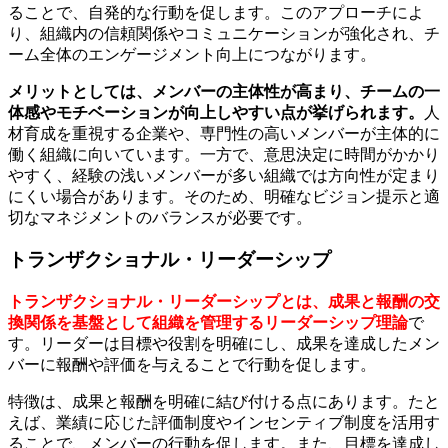
ることで、自発的な行動を促します。このアプローチによ
り、組織内の信頼関係やコミュニケーションが強化され、チ
ーム全体のエンゲージメント向上につながります。
メリットとしては、メンバーの主体性が高まり、チームの一
体感やモチベーションが向上しやすい点が挙げられます。
人
材育成を重視する企業や、専門性の高いメンバーが主体的に
働く組織に向いています。一方で、意思決定に時間がかかり
やすく、経験の浅いメンバーが多い組織では方向性が定まり
にくい場合があります。そのため、明確なビジョン提示と適
切なマネジメントのバランスが必要です。
トランザクショナル・リーダーシップ
トランザクショナル・リーダーシップとは、成果と報酬の交
換関係を基盤として組織を管理するリーダーシップ理論
で
す。リーダーは目標や役割を明確にし、成果を達成したメン
バーに報酬や評価を与えることで行動を促します。
特徴は、成果と報酬を明確に結び付ける点にあります。たと
えば、業績に応じた評価制度やインセンティブ制度を活用す
ることで、メンバーの行動を促します。また、目標を達成し