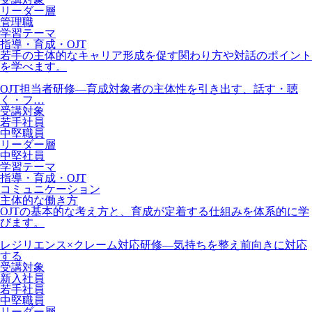
リーダー層
管理職
学習テーマ
指導・育成・OJT
若手の主体的なキャリア形成を促す関わり方や対話のポイント
を学べます。
OJT担当者研修―育成対象者の主体性を引き出す、話す・聴
く・フ…
受講対象
若手社員
中堅職員
リーダー層
中堅社員
学習テーマ
指導・育成・OJT
コミュニケーション
主体的な働き方
OJTの基本的な考え方と、育成が定着する仕組みを体系的に学
びます。
レジリエンス×クレーム対応研修―気持ちを整え前向きに対応
する
受講対象
新入社員
若手社員
中堅職員
リーダー層