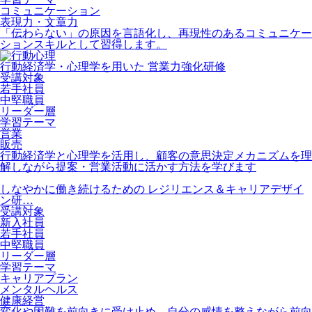
コミュニケーション
表現力・文章力
「伝わらない」の原因を言語化し、再現性のあるコミュニケー
ションスキルとして習得します。
行動経済学・心理学を用いた 営業力強化研修
受講対象
若手社員
中堅職員
リーダー層
学習テーマ
営業
販売
行動経済学と心理学を活用し、顧客の意思決定メカニズムを理
解しながら提案・営業活動に活かす方法を学びます
しなやかに働き続けるための レジリエンス＆キャリアデザイ
ン研…
受講対象
新入社員
若手社員
中堅職員
リーダー層
学習テーマ
キャリアプラン
メンタルヘルス
健康経営
変化や困難を前向きに受け止め、自分の感情を整えながら前向