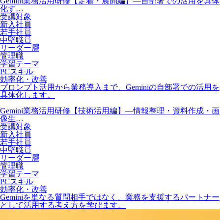
Gemini業務活用研修【定着・展開編】―自部署での活用を具体
化す…
受講対象
新入社員
若手社員
中堅職員
リーダー層
管理職
学習テーマ
PCスキル
効率化・改善
プロンプト活用から業務導入まで、Geminiの自部署での活用を
具体化します。
Gemini業務活用研修【技術活用編】―情報整理・資料作成・画
像生…
受講対象
新入社員
若手社員
中堅職員
リーダー層
管理職
学習テーマ
PCスキル
効率化・改善
Geminiを単なる質問相手ではなく、業務を支援するパートナー
として活用する考え方を学びます。