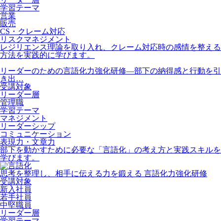
学習テーマ
営業
販売
CS・クレーム対応
リスクマネジメント
レジリエンス理論を取り入れ、クレーム対応時の感情を整える
方法を実践的に学びます。
リーダーのための言語化力強化研修―部下の納得感と行動を引
き出…
受講対象
リーダー層
管理職
学習テーマ
マネジメント
リーダーシップ
コミュニケーション
表現力・文章力
部下を動かすために必要な「言語化」の考え方と実践スキルを
学びます。
思考を整理し、相手に伝える力を鍛える 言語化力強化研修
受講対象
新入社員
若手社員
中堅職員
リーダー層
学習テーマ