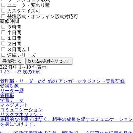
ユニーク・変わり種
カスタマイズ可
登壇形式・オンライン形式対応可
研修時間
３時間
半日間
１日間
２日間
３日間以上
連続シリーズ
再検索する
絞り込み条件をリセット
222
件中
1～10
件表示
1
2
3
…
23
次の10件
管理職・リーダーのための アンガーマネジメント実践研修
受講対象
リーダー層
管理職
学習テーマ
マネジメント
コミュニケーション
リスクマネジメント
感情的な指導ではなく、相手の成長を促すコミュニケーション
を身につけます。