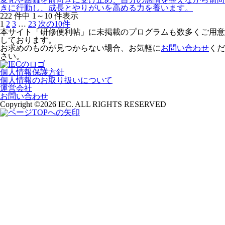
きに行動し、成長とやりがいを高める力を養います。
222
件中
1～10
件表示
1
2
3
…
23
次の10件
本サイト「研修便利帖」に未掲載のプログラムも数多くご用意
しております。
お求めのものが見つからない場合、お気軽に
お問い合わせ
くだ
さい。
個人情報保護方針
個人情報のお取り扱いについて
運営会社
お問い合わせ
Copyright ©
2026 IEC. ALL RIGHTS RESERVED