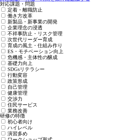
対応課題・問題
定着・離職防止
働き方改革
新製品・新事業の開発
企業理念の浸透
不祥事防止・リスク管理
次世代リーダー育成
育成の風土・仕組み作り
ES・モチベーション向上
危機感・主体性の醸成
基礎力向上
SDGsリテラシー
行動変容
政策形成
自己管理
健康管理
交渉力
住民サービス
業務改善
研修の特徴
初心者向け
ハイレベル
演習多め
ワークショップ形式