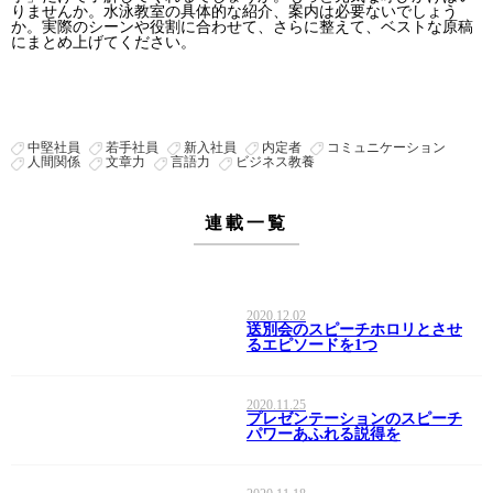
りませんか。水泳教室の具体的な紹介、案内は必要ないでしょう
か。実際のシーンや役割に合わせて、さらに整えて、ベストな原稿
にまとめ上げてください。
中堅社員
若手社員
新入社員
内定者
コミュニケーション
人間関係
文章力
言語力
ビジネス教養
連載一覧
2020.12.02
送別会のスピーチホロリとさせ
るエピソードを1つ
2020.11.25
プレゼンテーションのスピーチ
パワーあふれる説得を