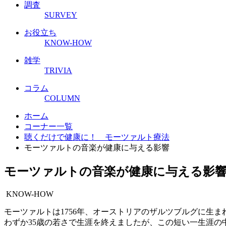
調査
SURVEY
お役立ち
KNOW-HOW
雑学
TRIVIA
コラム
COLUMN
ホーム
コーナー一覧
聴くだけで健康に！ モーツァルト療法
モーツァルトの音楽が健康に与える影響
モーツァルトの音楽が健康に与える影
KNOW-HOW
モーツァルトは1756年、オーストリアのザルツブルグに生
わずか35歳の若さで生涯を終えましたが、この短い一生涯の中