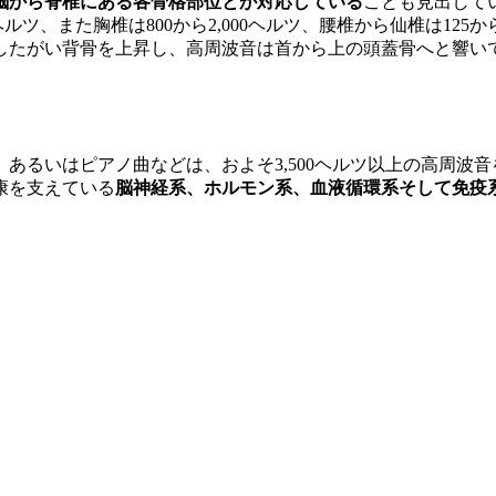
脳から脊椎にある各骨格部位とが対応している
ことも見出して
000ヘルツ、また胸椎は800から2,000ヘルツ、腰椎から仙椎は1
したがい背骨を上昇し、高周波音は首から上の頭蓋骨へと響い
あるいはピアノ曲などは、およそ3,500ヘルツ以上の高周波
康を支えている
脳神経系、ホルモン系、血液循環系そして免疫