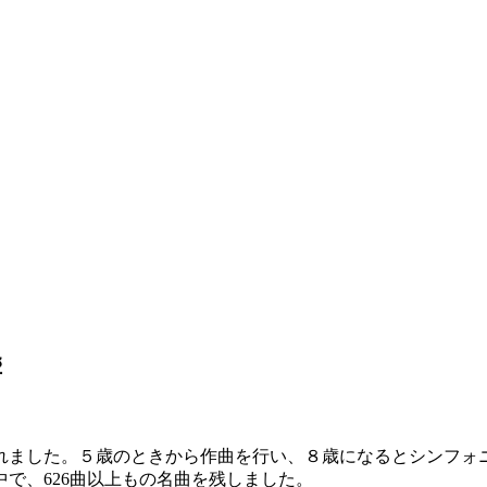
響
まれました。５歳のときから作曲を行い、８歳になるとシンフォニ
で、626曲以上もの名曲を残しました。