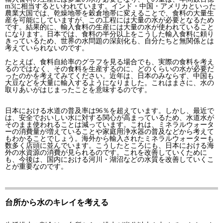
m3に相当するといわれています。インド・中国・アメリカといった
農業大国では、乾燥地帯を穀倉地帯に変えることで、食料の大量生
産を可能にしていますが、この工程には大量の水が必要となるため
です。結果的に、輸入食料の生産には大量の水が使われていること
になります。日本では、食料の半分以上をこうした輸入食料に頼り
きっているため、世界の水問題の深刻化も、自分たちと無関係とは
考えていられないのです。
たとえば、食料自給率のグラフを見る場合でも、実際の食料を考え
るのではなく、その食料を生産するのに、どのくらいの水が必要だ
ったのかを考えてみてください。近年は、日本のみならず、中国も
大豆などを大量に輸入するようになりました。これはまさに、水の
取りあいがはじまったことを意味するのです。
日本における水道の普及率は96％を超えています。しかし、最近で
は、安全でおいしい水に対する関心が高まっているため、水道水が
そのまま使われることは減っています。これは、ミネラルウォータ
ーの消費量が増えていることや家庭用浄水器の普及などから考えて
もわかることでしょう。海外から輸入されたミネラルウォーターも
数多く店頭に並んでいます。こうしたところにも、日本における海
外の水資源の消費が見られるのです。これを改善していくために
も、今後は、国内における河川・湖沼などの水質を改善していくこ
とが重要なのです。
台所から水のキレイを考える