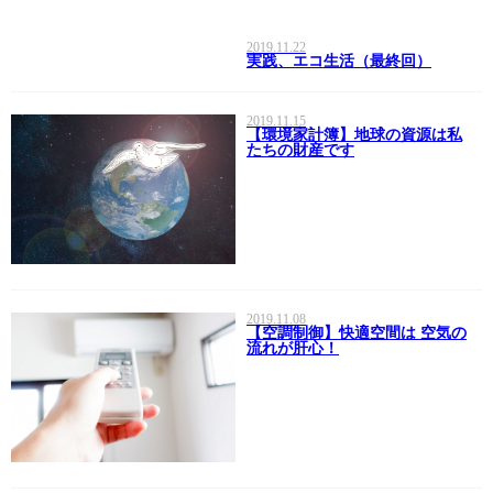
2019.11.22
実践、エコ生活（最終回）
2019.11.15
【環境家計簿】地球の資源は私
たちの財産です
2019.11.08
【空調制御】快適空間は 空気の
流れが肝心！