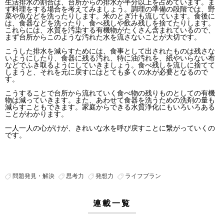
生活排水の割合は、台所からの排水が半分以上を占めています。ま
ず料理をする場合を考えてみましょう。調理の準備の段階では、野
菜や魚などを洗ったりします。米のとぎ汁も流しています。食後に
は、食器などを洗ったり、食べ残しや飲み残しを捨てたりします。
これらには、水質を汚染する有機物がたくさん含まれているので、
まず台所からこのような汚れた水を流さないことが大切です。
こうした排水を減らすためには、食事として出されたものは残さな
いようにしたり、食器に残る汚れ、特に油汚れを、紙やいらない布
などでふき取るようにしていきましょう。食べ残しを流しに捨てて
しまうと、それを元に戻すにはとても多くの水が必要となるので
す。
こうすることで台所から流れていく食べ物の残りものとしての有機
物は減っていきます。また、あわせて食器を洗うための洗剤の量も
減らすこともできます。家庭からできる水質浄化にもいろいろある
ことがわかります。
一人一人の心がけが、きれいな水を呼び戻すことに繋がっていくの
です。
問題発見・解決
思考力
発想力
ライフプラン
連載一覧