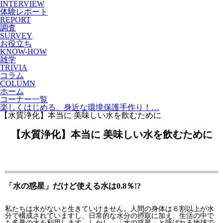
INTERVIEW
体験レポート
REPORT
調査
SURVEY
お役立ち
KNOW-HOW
雑学
TRIVIA
コラム
COLUMN
ホーム
コーナー一覧
楽しくはじめる、身近な環境保護手作り！…
【水質浄化】本当に 美味しい水を飲むために
【水質浄化】本当に 美味しい水を飲むために
KNOW-HOW
「水の惑星」だけど使える水は0.8％!?
私たちは水がないと生きていけません。人間の身体は６割以上が水
分で構成されていますし、日常的な水分の摂取に加え、生活の中で
も多量の水を利用します。しかし、「水の惑星」と呼ばれる地球で