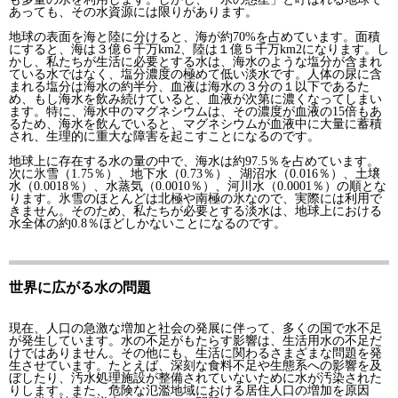
あっても、その水資源には限りがあります。
地球の表面を海と陸に分けると、海が約70%を占めています。面積
にすると、海は３億６千万km2、陸は１億５千万km2になります。し
かし、私たちが生活に必要とする水は、海水のような塩分が含まれ
ている水ではなく、塩分濃度の極めて低い淡水です。人体の尿に含
まれる塩分は海水の約半分、血液は海水の３分の１以下であるた
め、もし海水を飲み続けていると、血液が次第に濃くなってしまい
ます。特に、海水中のマグネシウムは、その濃度が血液の15倍もあ
るため、海水を飲んでいると、マグネシウムが血液中に大量に蓄積
され、生理的に重大な障害を起こすことになるのです。
地球上に存在する水の量の中で、海水は約97.5％を占めています。
次に氷雪（1.75％）、地下水（0.73％）、湖沼水（0.016％）、土壌
水（0.0018％）、水蒸気（0.0010％）、河川水（0.0001％）の順とな
ります。氷雪のほとんどは北極や南極の氷なので、実際には利用で
きません。そのため、私たちが必要とする淡水は、地球上における
水全体の約0.8％ほどしかないことになるのです。
世界に広がる水の問題
現在、人口の急激な増加と社会の発展に伴って、多くの国で水不足
が発生しています。水の不足がもたらす影響は、生活用水の不足だ
けではありません。その他にも、生活に関わるさまざまな問題を発
生させています。たとえば、深刻な食料不足や生態系への影響を及
ぼしたり、汚水処理施設が整備されていないために水が汚染された
りします。また、危険な氾濫地域における居住人口の増加を原因