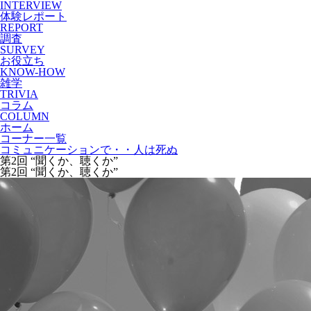
INTERVIEW
体験レポート
REPORT
調査
SURVEY
お役立ち
KNOW-HOW
雑学
TRIVIA
コラム
COLUMN
ホーム
コーナー一覧
コミュニケーションで・・人は死ぬ
第2回 “聞くか、聴くか”
第2回 “聞くか、聴くか”