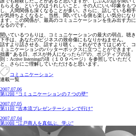
誰でも経験したことがあると思いますが、じぶんの話を聞いて
もらえる、というのはうれしいこと。その人にいい印象をもつ
し、人間関係も深くなることが多い。さらに、話している相手
が気持ちよくなると、当然、聞いている側も楽しい気分になり
ます。この関係が、最高のコミュニケーションを生み出す力に
なるのです。
聞いているつもりは、コミュニケーションの最大の弱点。聴き
下手は、あなたのビジネスの致命傷にもなりかねません。
話すより話させる、話すより聴く。これができてはじめて、コ
ミュニケーションのバッターボックスに立つことができます。
拙書“ ある日、ボスが外人になったら!?”の、ポジティブの法
則：Active listeningの項（１０９ページ）を参照していただく
と、さらにご理解していただけると思います。
コミュニケーション
連載一覧
2007.07.06
第12回 “コミュニケーションの７つの壁”
2007.07.05
第11回 “吉本流プレゼンテーションで行け”
2007.07.04
第10回 “江戸商人を真似ぶ、学ぶ”