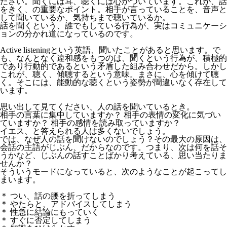
ださい。聞くには耳、聴くには心がついています。これが、話
をきく、の重要なポイント。相手が言っていることを、音声と
して聞いているか、気持ちまで聴いているか。
話を聞くという、誰でもしている行為が、実はコミュニケーシ
ョンの分かれ道になっているのです。
Active listeningという英語、聞いたことがあると思います。で
も、なんとなく違和感をもつのは、聞くという行為が、積極的
であり行動的であるという矛盾した組み合わせだから。しかし
これが、聴く、傾聴するという意味。まさに、心を傾けて聴
く。そこには、能動的な聴くという姿勢が間違いなく存在して
います。
思い出して見てください、人の話を聞いているとき。
相手の言葉に集中していますか？ 相手の表情の変化に気づい
ていますか？ 相手の感情を読み取っていますか？
イエス、と答えられる人は多くないでしょう。
では、なぜ人の話を聞けないのでしょう？その最大の原因は、
会話の主語がじぶん、だからなのです。つまり、次は何を話そ
うかなど、じぶんの話すことばかり考えている、思い当たりま
せんか？
そういうモードになっていると、次のようなことが起こってし
まいます。
＊ つい、話の腰を折ってしまう
＊ やたらと、アドバイスしてしまう
＊ 性急に結論にもっていく
＊ すぐに否定してしまう