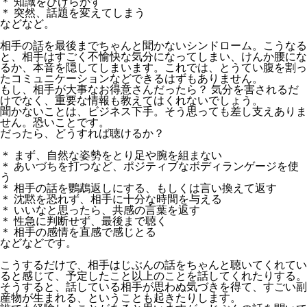
＊ 知識をひけらかす
＊ 突然、話題を変えてしまう
などなど。
相手の話を最後までちゃんと聞かないシンドローム。こうなる
と、相手はすごく不愉快な気分になってしまい、けんか腰にな
るか、本音を隠してしまいます。これでは、とうてい腹を割っ
たコミュニケーションなどできるはずもありません。
もし、相手が大事なお得意さんだったら？ 気分を害されるだ
けでなく、重要な情報も教えてはくれないでしょう。
聞かないことは、ビジネス下手。そう思っても差し支えありま
せん。恐いことです。
だったら、どうすれば聴けるか？
＊ まず、自然な姿勢をとり足や腕を組まない
＊ あいづちを打つなど、ポジティブなボディランゲージを使
う
＊ 相手の話を鸚鵡返しにする、もしくは言い換えて返す
＊ 沈黙を恐れず、相手に十分な時間を与える
＊ いいなと思ったら、共感の言葉を返す
＊ 性急に判断せず、最後まで聴く
＊ 相手の感情を直感で感じとる
などなどです。
こうするだけで、相手はじぶんの話をちゃんと聴いてくれてい
ると感じて、予定したこと以上のことを話してくれたりする。
そうすると、話している相手が思わぬ気づきを得て、すごい副
産物が生まれる、ということも起きたりします。