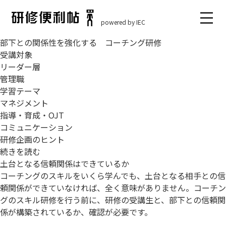
ホーム > 探す > 検索結果 > 部下との関係性を強化する コー
チング研修
powered by IEC
部下との関係性を強化する コーチング研修
受講対象
リーダー層
管理職
学習テーマ
マネジメント
指導・育成・OJT
コミュニケーション
研修企画のヒント
続きを読む
土台となる信頼関係はできているか
コーチングのスキルをいくら学んでも、土台となる相手との信
頼関係ができていなければ、全く意味がありません。コーチン
グのスキル研修を行う前に、研修の受講生と、部下との信頼関
係が構築されているか、確認が必要です。