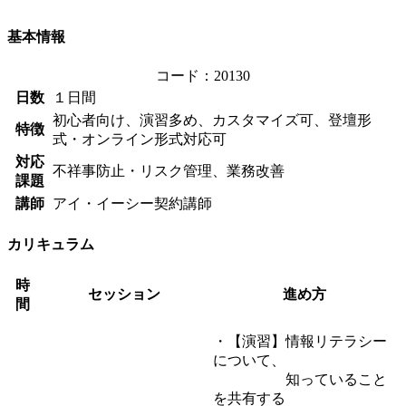
基本情報
コード：20130
日数
１日間
初心者向け、演習多め、カスタマイズ可、登壇形
特徴
式・オンライン形式対応可
対応
不祥事防止・リスク管理、業務改善
課題
講師
アイ・イーシー契約講師
カリキュラム
時
セッション
進め方
間
・【演習】情報リテラシー
について、
知っていること
を共有する