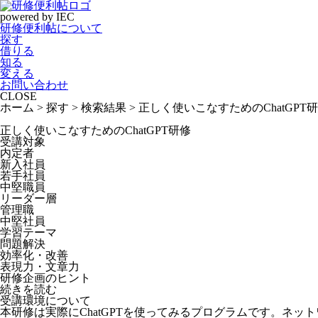
powered by IEC
研修便利帖について
探す
借りる
知る
変える
お問い合わせ
CLOSE
ホーム > 探す > 検索結果 > 正しく使いこなすためのChatGPT
正しく使いこなすためのChatGPT研修
受講対象
内定者
新入社員
若手社員
中堅職員
リーダー層
管理職
中堅社員
学習テーマ
問題解決
効率化・改善
表現力・文章力
研修企画のヒント
続きを読む
受講環境について
本研修は実際にChatGPTを使ってみるプログラムです。ネ