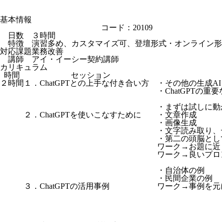
基本情報
コード：20109
日数
３時間
特徴
演習多め、カスタマイズ可、登壇形式・オンライン形
対応課題
業務改善
講師
アイ・イーシー契約講師
カリキュラム
時間
セッション
２時間
１．ChatGPTとの上手な付き合い方
・その他の生成AI
・ChatGPTの重
・まずは試しに動
２．ChatGPTを使いこなすために
・文章作成
・画像生成
・文字読み取り、
・第二の頭脳とし
ワーク→お題に近
ワーク→良いプロ
・自治体の例
・民間企業の例
３．ChatGPTの活用事例
ワーク→事例を元