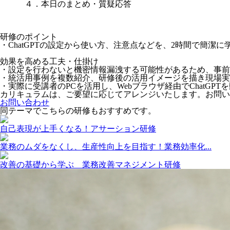
４．本日のまとめ・質疑応答
研修のポイント
・ChatGPTの設定から使い方、注意点などを、2時間で簡潔に
効果を高める工夫・仕掛け
・設定を行わないと機密情報漏洩する可能性があるため、事前
・統活用事例を複数紹介、研修後の活用イメージを描き現場実
・実際に受講者のPCを活用し、Webブラウザ経由でChatGPT
カリキュラムは、ご要望に応じてアレンジいたします。お問い
お問い合わせ
同テーマでこちらの研修もおすすめです。
自己表現が上手くなる！アサーション研修
業務のムダをなくし、生産性向上を目指す！業務効率化...
改善の基礎から学ぶ 業務改善マネジメント研修