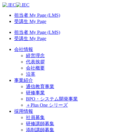
担当者 My Page (LMS)
受講生 My Page
担当者 My Page (LMS)
受講生 My Page
会社情報
経営理念
代表挨拶
会社概要
沿革
事業紹介
通信教育事業
研修事業
BPO・システム開発事業
＋Plus One シリーズ
採用情報
社員募集
研修講師募集
添削講師募集