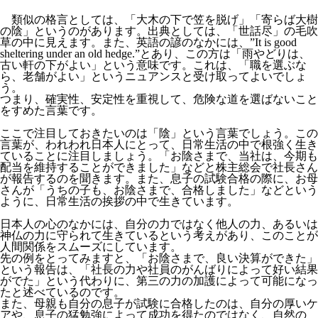
類似の格言としては、「大木の下で笠を脱げ」「寄らば大樹
の陰」というのがあります。出典としては、「世話尽」の毛吹
草の中に見えます。また、英語の諺のなかには、”It is good
sheltering under an old hedge.”とあり、この方は「雨やどりは、
古い軒の下がよい」という意味です。これは、「職を選ぶな
ら、老舗がよい」というニュアンスと受け取ってよいでしょ
う。
つまり、確実性、安定性を重視して、危険な道を選ばないこと
をすめた言葉です。
ここで注目しておきたいのは「陰」という言葉でしょう。この
言葉が、われわれ日本人にとって、日常生活の中で根強く生き
ていることに注目しましょう。「お陰さまで、当社は、今期も
配当を維持することができました」などと株主総会で社長さん
が報告するのを聞きます。また、息子の試験合格の際に、お母
さんが「うちの子も、お陰さまで、合格しました」などという
ように、日常生活の挨拶の中で生きています。
日本人の心のなかには、自分の力ではなく他人の力、あるいは
神仏の力に守られて生きているという考えがあり、このことが
人間関係をスムーズにしています。
先の例をとってみますと、「お陰さまで、良い決算ができた」
という報告は、「社長の力や社員のがんばりによって好い結果
がでた」という代わりに、第三の力の加護によって可能になっ
たと述べているのです。
また、母親も自分の息子が試験に合格したのは、自分の厚いケ
アや、息子の猛勉強によって成功を得たのではなく、自然の