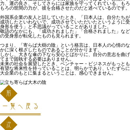
力、運の良さ、そしてさらには家族を守ってくれている、もろ
もろの世間の力が、彼を合格させたのだと述べているのです。
外国系企業の友人と話していたとき、「日本人は、自分たちが
成功したといわないで、成功させていただいたというように受
身形を使う」と不思議がっていることがありました。
敬語のなかにも、「成功されました」「合格されました」など
の受身形が転化したものも見られます。
つまり、「寄らば大樹の陰」という格言は、日本人の心情のな
かに深く根ざしたものであることが分かります。
しかし、大きな傘の下なら安心とばかりに、自分の意志を曲げ
てまで固執する必要はありません。
未来の社会を展望したとき、ベンチャー・ビジネスがもっとも
有望な将来性を持っていることは、明らかであり、いたずらに
大企業のもとに集まるということは、感心できません。