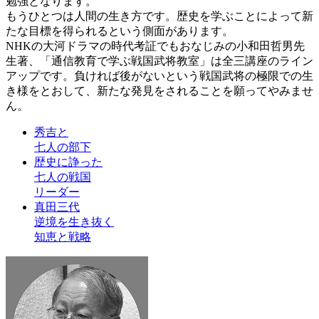
勉強となります。
もうひとつは人間の生き方です。歴史を学ぶことによって新
たな目標を得られるという側面があります。
NHKの大河ドラマの時代考証でもおなじみの小和田哲男先
生著、「通信教育で学ぶ戦国武将教室」は全三講座のライン
アップです。負ければ後がないという戦国武将の極限での生
き様をとおして、新たな発見をされることを願ってやみませ
ん。
秀吉と
七人の部下
歴史に諍った
七人の戦国
リーダー
真田三代
逆境を生き抜く
知恵と戦略