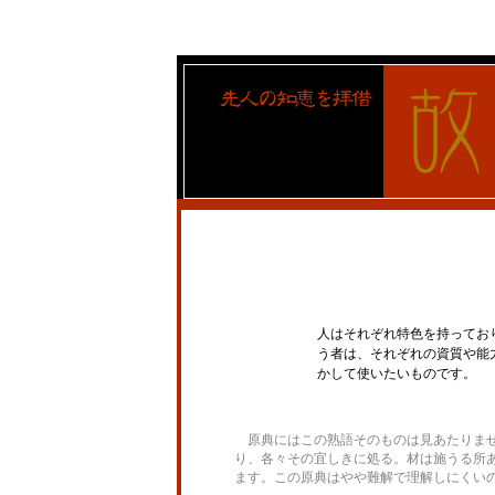
人はそれぞれ特色を持ってお
う者は、それぞれの資質や能
かして使いたいものです。
原典にはこの熟語そのものは見あたりませ
り、各々その宜しきに処る。材は施うる所
ます。
この原典はやや難解で理解しにくい