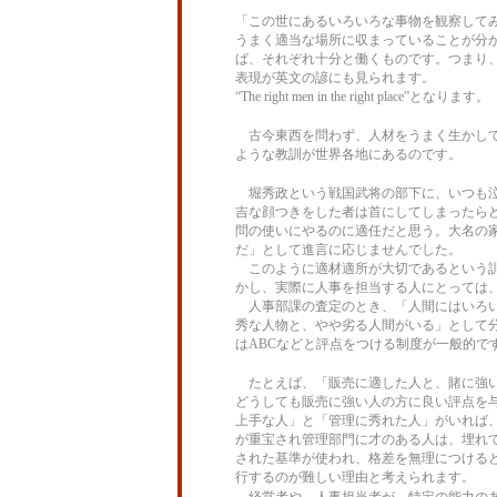
「この世にあるいろいろな事物を観察して
うまく適当な場所に収まっていることが分
ば、それぞれ十分と働くものです。つまり
表現が英文の諺にも見られます。
“
The right men in the right place”となります。
古今東西を問わず、人材をうまく生かして
ような教訓が世界各地にあるのです。
堀秀政という戦国武将の部下に、いつも泣
吉な顔つきをした者は首にしてしまったら
問の使いにやるのに適任だと思う。大名の
だ」として進言に応じませんでした。
このように適材適所が大切であるという訓
かし、実際に人事を担当する人にとっては
人事部課の査定のとき、「人間にはいろい
秀な人物と、やや劣る人間がいる」として
はABCなどと評点をつける制度が一般的で
たとえば、「販売に適した人と、賭に強い
どうしても販売に強い人の方に良い評点を
上手な人」と「管理に秀れた人」がいれば
が重宝され管理部門に才のある人は、埋れ
された基準が使われ、格差を無理につける
行するのが難しい理由と考えられます。