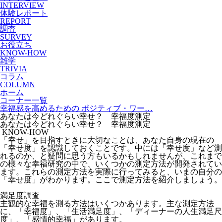
INTERVIEW
体験レポート
REPORT
調査
SURVEY
お役立ち
KNOW-HOW
雑学
TRIVIA
コラム
COLUMN
ホーム
コーナー一覧
幸福感を高めるための ポジティブ・ワー…
あなたは今どれぐらい幸せ？ 幸福度測定
あなたは今どれぐらい幸せ？ 幸福度測定
KNOW-HOW
「幸せ」を目指すときに大切なことは、あなた自身の現在の
「幸せ度」を認識しておくことです。中には「幸せ度」など測
れるのか、と疑問に思う方もいるかもしれませんが、これまで
の様々な幸福研究の中で、いくつかの測定方法が開発されてい
ます。これらの測定方法を実際に行ってみると、いまの自分の
「幸せ度」がわかります。ここで測定方法を紹介しましょう。
満足度調査
主観的な幸福を測る方法はいくつかあります。主な測定方法
に、「幸福度」、「生活満足度」、「ディーナーの人生満足尺
度」、「感情的幸福」があります。