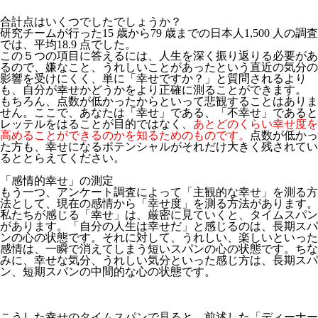
合計点はいくつでしたでしょうか？
研究チームが行った15 歳から79 歳までの日本人1,500 人の調査
では、平均18.9 点でした。
この５つの項目に答えるには、人生を深く振り返りる必要があ
るので、嫌なこと、うれしいことがあったという直近の気分の
影響を受けにくく、単に「幸せですか？」と質問されるより
も、自分が幸せかどうかをより正確に測ることができます。
もちろん、点数が低かったからといって悲観することはありま
せん。ここで、あなたは「幸せ」である、「不幸せ」であると
レッテルをはることが目的ではなく、
あとどのくらい幸せ度を
高めることができるのかを知るためのものです。
点数が低かっ
た方も、幸せになるポテンシャルがそれだけ大きく残されてい
るととらえてください。
「感情的幸せ」の測定
もう一つ、アンケート調査によって「主観的な幸せ」を測る方
法として、現在の感情から「幸せ度」を測る方法があります。
私たちが感じる「幸せ」は、厳密に見ていくと、タイムスパン
があります。「自分の人生は幸せだ」と感じるのは、長期スパ
ンの心の状態です。それに対して、うれしい、楽しいといった
感情は、一瞬で消えてしまう短いスパンの心の状態です。ちな
みに、幸せな気分、うれしい気分といった感じ方は、長期スパ
ン、短期スパンの中間的な心の状態です。
こうした幸せのタイムスパンで見ると、前述した「ディーナー