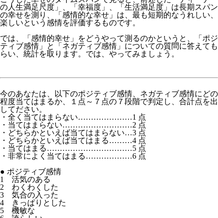
の人生満足尺度」、「幸福度」、「生活満足度」は長期スパン
の幸せを測り、「感情的な幸せ」は、最も短期的なうれしい、
楽しいという感情を評価するものです。
では、「感情的幸せ」をどうやって測るのかというと、「ポジ
ティブ感情」と「ネガティブ感情」についての質問に答えても
らい、統計を取ります。では、やってみましょう。
今のあなたは、以下のポジティブ感情、ネガティブ感情にどの
程度当てはまるか、１点～７点の７段階で判定し、合計点を出
してださい。
・全く当てはまらない…………………1 点
・当てはまらない………………………2 点
・どちらかといえば当てはまらない…3 点
・どちらかといえば当てはまる………4 点
・当てはまる……………………………5 点
・非常によく当てはまる………………6 点
● ポジティブ感情
1 活気のある
2 わくわくした
3 気合の入った
4 きっぱりとした
5 機敏な