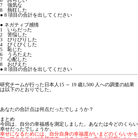
6 誇らしい
7 強気な
8 熱狂した
● 8 項目の合計を出してください
● ネガティブ感情
1 いらだった
2 苦悩した
3 ぴりぴりした
4 びくびくした
5 恥じた
6 うろたえた
7 心配した
8 おびえた
● 8 項目の合計を出してください
研究チームが行った日本人15 ～ 19 歳1,500 人への調査の結果
は以下のとおりでした。
あなたの合計点は何点だったでしょうか？
まとめ
今回は、自分の幸福感を測定しました。あなたは今どのくらい
幸せだったでしょうか。
幸せになるためには、自分自身の幸福度がいまどのくらいかを