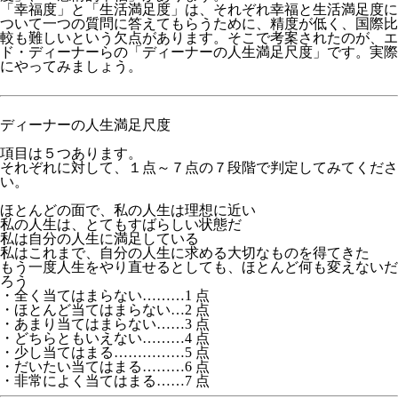
「幸福度」と「生活満足度」は、それぞれ幸福と生活満足度に
ついて一つの質問に答えてもらうために、精度が低く、国際比
較も難しいという欠点があります。そこで考案されたのが、エ
ド・ディーナーらの「ディーナーの人生満足尺度」です。実際
にやってみましょう。
ディーナーの人生満足尺度
項目は５つあります。
それぞれに対して、１点～７点の７段階で判定してみてくださ
い。
ほとんどの面で、私の人生は理想に近い
私の人生は、とてもすばらしい状態だ
私は自分の人生に満足している
私はこれまで、自分の人生に求める大切なものを得てきた
もう一度人生をやり直せるとしても、ほとんど何も変えないだ
ろう
・全く当てはまらない………1 点
・ほとんど当てはまらない…2 点
・あまり当てはまらない……3 点
・どちらともいえない………4 点
・少し当てはまる……………5 点
・だいたい当てはまる………6 点
・非常によく当てはまる……7 点