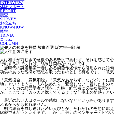
INTERVIEW
体験レポート
REPORT
調査
SURVEY
お役立ち
KNOW-HOW
雑学
TRIVIA
コラム
COLUMN
人は相手が前むきで意欲のある態度であれば、それを感じて心
行動するのであれば、結果は問わないものです。
唐時代の詩選集第一巻にある魏徴作述懐から引用された語句
功労のあった魏徴が感想を歌ったものとして有名です。「意気
「意気投合」「意気消沈」「意気があがらず」などがすぐに頭
地」というように、志を決めたら、変節しない一貫したものと
アメリカの経営学者と話をした時、経営者に必要な要素の一つ「
が、ここでは「カッカと燃えてくるような仕事上の情熱」とい
最近の若い人はクールで感動しないなどという評があります
れるからかも知れません。
明治維新を成し遂げた若い人びとが、それぞれの思想に燃え
比較できないといえます。しかし、最近のベンチャー・ビジネ