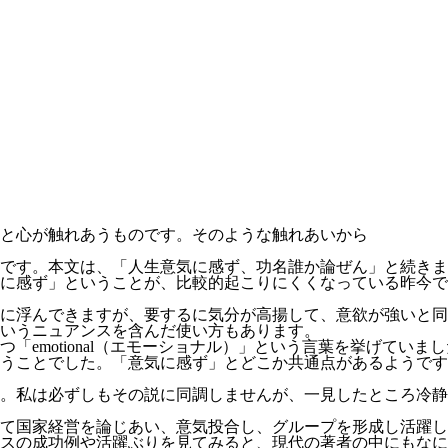
と心が触れあうものです。そのような触れあいから
です。本文は、「人生意気に感ず、功名誰か論ぜん」と続きま
に感ず」ということが、比較的起こりにくくなっている昨今で
に浮んできますが、要するに気分が高揚して、意欲が強いと同
いうニュアンスを含んだ使い方もあります。
emotional（エモーショナル）」という言葉を挙げてい
うことでした。「意気に感ず」とどこか共通点があるようです
。私は必ずしもその説に同調しませんが、一見したところ冷静
て国家経営を論じあい、意気投合し、グループを形成し活躍し
スの成功例や活躍ぶりを見てみると、現代の著者の中にもなに