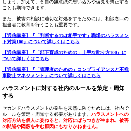
しょう。加えて、各自の無意識の思い込みや偏見を矯正する
ことも期待できます。
また、被害の相談に適切な対処をするためには、相談窓口の
担当者に教育を行うことも重要です。
【通信講座】『「判断するのは相手です」職場のハラスメン
ト対策100』について詳しくはこちら
【通信講座】『「部下育成のための」上手な𠮟り方100』に
ついて詳しくはこちら
【通信講座】『「管理者のための」コンプライアンスと不祥
事防止マネジメント』について詳しくはこちら
ハラスメントに対する社内のルールを策定・周知
する
セカンドハラスメントの発生を未然に防ぐためには、社内で
ルールを策定・周知する必要があります。
ハラスメントへの
対応方法を個人に委ねると、対応にばらつきが生まれ、被害
の黙認や隠蔽を生む原因にもなりかねません。