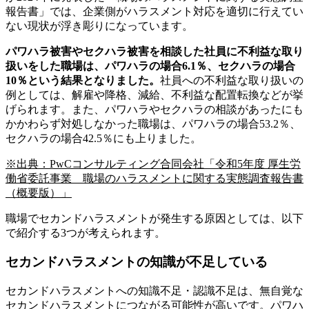
報告書」では、企業側がハラスメント対応を適切に行えてい
ない現状が浮き彫りになっています。
パワハラ被害やセクハラ被害を相談した社員に不利益な取り
扱いをした職場は、パワハラの場合6.1％、セクハラの場合
10％という結果となりました。
社員への不利益な取り扱いの
例としては、解雇や降格、減給、不利益な配置転換などが挙
げられます。また、パワハラやセクハラの相談があったにも
かかわらず対処しなかった職場は、パワハラの場合53.2％、
セクハラの場合42.5％にも上りました。
※出典：PwCコンサルティング合同会社「令和5年度 厚生労
働省委託事業 職場のハラスメントに関する実態調査報告書
（概要版）」
職場でセカンドハラスメントが発生する原因としては、以下
で紹介する3つが考えられます。
セカンドハラスメントの知識が不足している
セカンドハラスメントへの知識不足・認識不足は、無自覚な
セカンドハラスメントにつながる可能性が高いです。パワハ