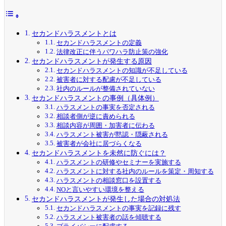
セカンドハラスメントとは
セカンドハラスメントの定義
法律改正に伴うパワハラ防止策の強化
セカンドハラスメントが発生する原因
セカンドハラスメントの知識が不足している
被害者に対する配慮が不足している
社内のルールが整備されていない
セカンドハラスメントの事例（具体例）
ハラスメントの事実を否定される
相談者側が逆に責められる
相談内容が周囲・加害者に伝わる
ハラスメント被害が黙認・隠蔽される
被害者が会社に居づらくなる
セカンドハラスメントを未然に防ぐには？
ハラスメントの研修やセミナーを実施する
ハラスメントに対する社内のルールを策定・周知する
ハラスメントの相談窓口を設置する
NOと言いやすい環境を整える
セカンドハラスメントが発生した場合の対処法
セカンドハラスメントの事実を記録に残す
ハラスメント被害者の話を傾聴する