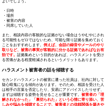
よいでしょう。
・日時
・場所
・被害の内容
・同席していた人
また、相談内容の客観的な証拠がない場合はうやむやにされ
る可能性もゼロではないため、可能な限り証拠を集めておく
ことをおすすめします。
例えば、会話の録音やメールのやり
取りなど、被害の事実が客観的に分かる証拠であればなお有
効です。
証拠集めという目的があれば、ハラスメントを受け
る苦痛がある程度軽減されるというメリットもあります。
ハラスメント被害者の話を傾聴する
セカンドハラスメントの被害に遭った社員は、社内に対して
疑心暗鬼になる傾向があります。そのため、相談を受けた人
は相手の言葉を否定したり、安易にアドバイスしたりせず、
まずは傾聴する姿勢を見せることが重要です。
被害者の「理
解されなかった」「裏切られた」という心情に寄り添い、苦
しみや悩みを傾聴することで、被害者との信頼関係を築きや