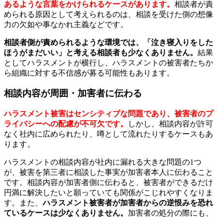
あるような言葉をかけられるケースがあります。
相談者が責
められる原因として考えられるのは、相談を受けた側の想像
力の欠如や事なかれ主義などです。
相談者側が責められるような環境では、「泣き寝入りをした
ほうがまだいい」と考える相談者も少なくありません。
結果
としてハラスメントが横行し、ハラスメントの被害者たちか
ら組織に対する不信感が募る可能性もあります。
相談内容が周囲・加害者に伝わる
ハラスメント被害はセンシティブな問題であり、被害者のプ
ライバシーへの配慮が不可欠です。
しかし、相談内容が許可
なく社内に広められたり、噂として流れたりするケースもあ
ります。
ハラスメントの相談内容が社内に漏れる大きな問題の1つ
が、被害を第三者に相談した事実が加害者本人に伝わること
です。相談内容が加害者側に伝わると、被害者ができるだけ
円満に解決したいと願っていても関係がこじれやすくなりま
す。また、
ハラスメント被害者が加害者からの逆恨みを恐れ
ているケースは少なくありません。
加害者の処分の際にも、